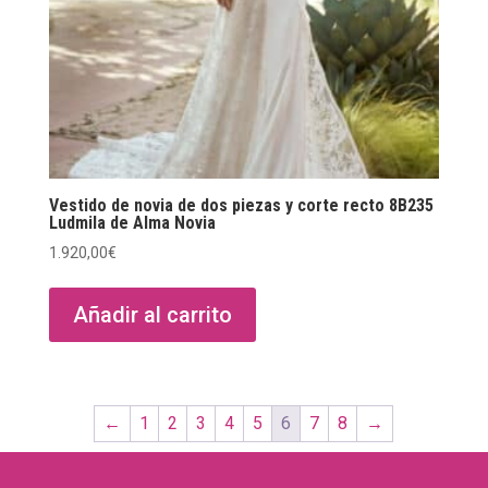
Vestido de novia de dos piezas y corte recto 8B235
Ludmila de Alma Novia
1.920,00
€
Añadir al carrito
←
1
2
3
4
5
6
7
8
→