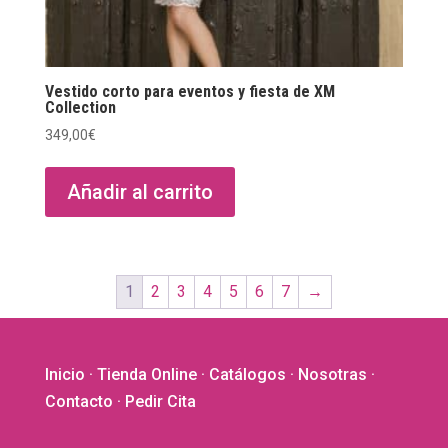
Vestido corto para eventos y fiesta de XM
Collection
349,00
€
Añadir al carrito
1
2
3
4
5
6
7
→
Inicio
·
Tienda Online
·
Catálogos
·
Nosotras
·
Contacto
· Pedir Cita