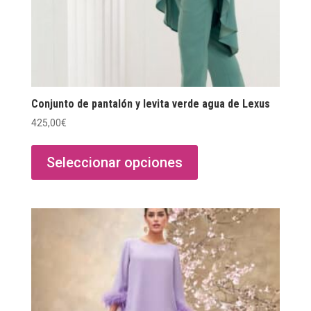
Conjunto de pantalón y levita verde agua de Lexus
425,00
€
Este
producto
Seleccionar opciones
tiene
múltiples
variantes.
Las
opciones
se
pueden
elegir