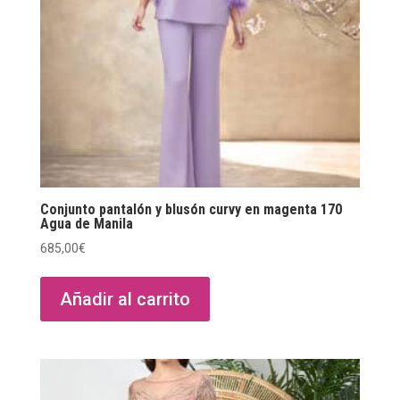
en
la
página
de
producto
Conjunto pantalón y blusón curvy en magenta 170
Agua de Manila
685,00
€
Añadir al carrito