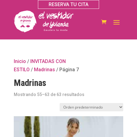
RESERVA TU CITA
Inicio
/
INVITADAS CON
ESTILO
/
Madrinas
/ Página 7
Madrinas
Mostrando 55–63 de 63 resultados