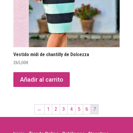
Vestido midi de chantilly de Dolcezza
265,00
€
Añadir al carrito
←
1
2
3
4
5
6
7