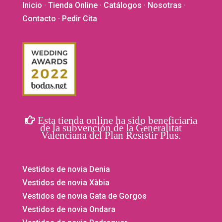
producto
Inicio
·
Tienda Online
·
Catálogos
·
Nosotras
·
Contacto
· Pedir Cita
Esta tienda online ha sido beneficiaria
de la subvención de la Generalitat
Valenciana del Plan Resistir Plus.
Vestidos de novia Denia
Vestidos de novia Xàbia
Vestidos de novia Gata de Gorgos
Vestidos de novia Ondara