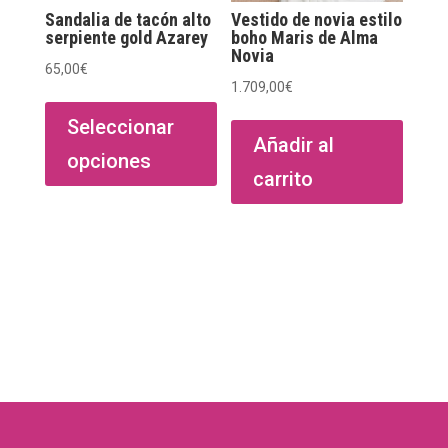
Sandalia de tacón alto
Vestido de novia estilo
serpiente gold Azarey
boho Maris de Alma
Novia
65,00
€
1.709,00
€
Este
producto
Seleccionar
Añadir al
tiene
opciones
múltiples
carrito
variantes.
Las
opciones
se
pueden
elegir
en
la
página
de