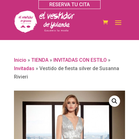
RESERVA TU CITA
Inicio
»
TIENDA
»
INVITADAS CON ESTILO
»
Invitadas
»
Vestido de fiesta silver de Susanna
Rivieri