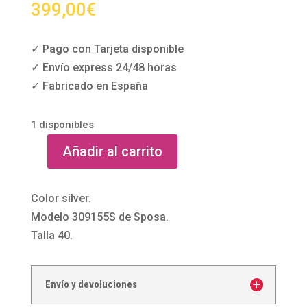
399,00
€
✓ Pago con Tarjeta disponible
✓ Envío express 24/48 horas
✓ Fabricado en España
1 disponibles
Añadir al carrito
Vestido
de
fiesta
Color silver.
silver
Modelo 309155S de Sposa.
de
Talla 40.
Susanna
Rivieri
Envío y devoluciones
cantidad