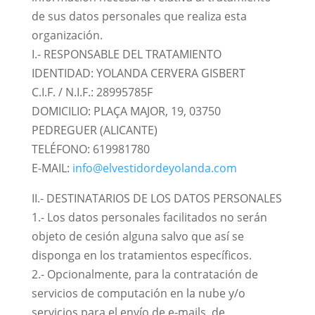
de sus datos personales que realiza esta
organización.
I.- RESPONSABLE DEL TRATAMIENTO
IDENTIDAD: YOLANDA CERVERA GISBERT
C.I.F. / N.I.F.: 28995785F
DOMICILIO: PLAÇA MAJOR, 19, 03750
PEDREGUER (ALICANTE)
TELÉFONO: 619981780
E-MAIL:
info@elvestidordeyolanda.com
II.- DESTINATARIOS DE LOS DATOS PERSONALES
1.- Los datos personales facilitados no serán
objeto de cesión alguna salvo que así se
disponga en los tratamientos específicos.
2.- Opcionalmente, para la contratación de
servicios de computación en la nube y/o
servicios para el envío de e-mails, de