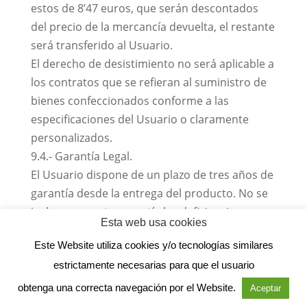
estos de 8’47 euros, que serán descontados
del precio de la mercancía devuelta, el restante
será transferido al Usuario.
El derecho de desistimiento no será aplicable a
los contratos que se refieran al suministro de
bienes confeccionados conforme a las
especificaciones del Usuario o claramente
personalizados.
9.4.- Garantía Legal.
El Usuario dispone de un plazo de tres años de
garantía desde la entrega del producto. No se
incluyen en esta garantía las deficiencias
Esta web usa cookies
ocasionadas por negligencias, golpes, uso o
Este Website utiliza cookies y/o tecnologías similares
manipulaciones indebidas por parte
estrictamente necesarias para que el usuario
del Usuario. Salvo prueba en contrario, se
presumirá que las faltas de conformidad que
obtenga una correcta navegación por el Website.
Aceptar
se manifiesten en los seis meses posteriores a