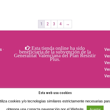
1
2
3
4
→
Esta tienda online ha sido
s
·
Ves
beneficiaria de la subvención de la
Generalitat Valenciana del Plan Resistir
Ves
Plus.
Ve
Ve
Ve
Esta web usa cookies
iliza cookies y/o tecnologías similares estrictamente necesarias par
obtenga una correcta navegación por el Website.
os reservados.
Privacidad
- Aviso legal -
Cookies
Aceptar