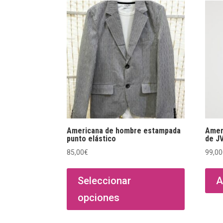
Americana de hombre estampada
Amer
punto elástico
de J
85,00
€
99,00
Este
producto
Seleccionar
A
tiene
opciones
múltiples
variantes.