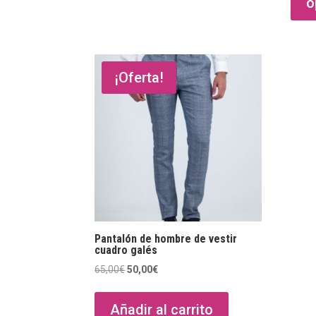
o
¡Oferta!
Pantalón de hombre de vestir
cuadro galés
El
El
65,00
€
50,00
€
precio
precio
original
actual
Añadir al carrito