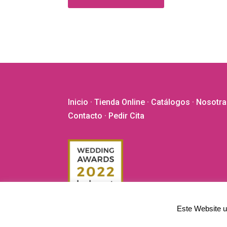
era:
es:
65,00€.
50,00€.
Inicio
·
Tienda Online
·
Catálogos
·
Nosotra
Contacto
· Pedir Cita
Este Website ut
©2020 - 2026 El Vestidor de Yolanda. Todos los derech