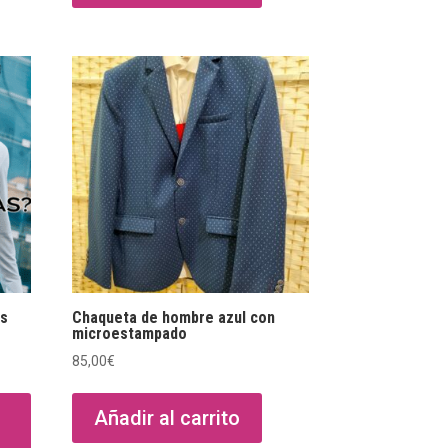
os
Chaqueta de hombre azul con
microestampado
85,00
€
Este
producto
Añadir al carrito
tiene