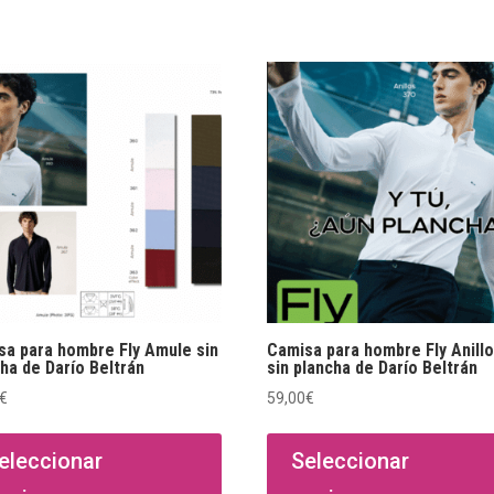
sa para hombre Fly Amule sin
Camisa para hombre Fly Anill
ha de Darío Beltrán
sin plancha de Darío Beltrán
€
59,00
€
Este
producto
eleccionar
Seleccionar
tiene