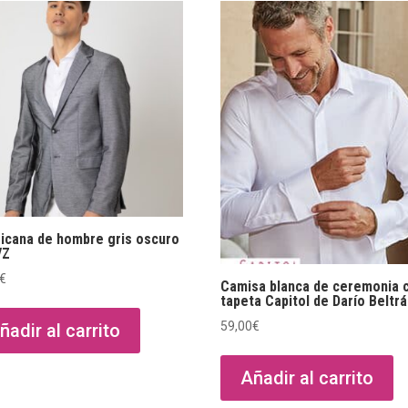
icana de hombre gris oscuro
VZ
€
Camisa blanca de ceremonia 
tapeta Capitol de Darío Beltr
59,00
€
ñadir al carrito
Añadir al carrito