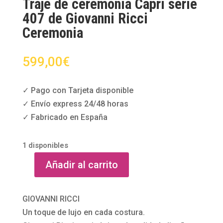
Traje de ceremonia Capri serie
407 de Giovanni Ricci
Ceremonia
599,00
€
✓ Pago con Tarjeta disponible
✓ Envío express 24/48 horas
✓ Fabricado en España
1 disponibles
Añadir al carrito
Traje
de
ceremonia
GIOVANNI RICCI
Capri
Un toque de lujo en cada costura.