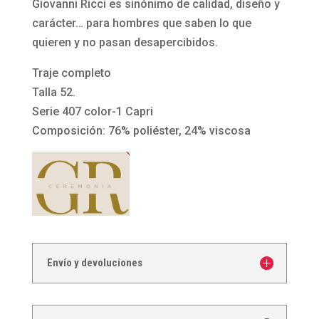
serie
Giovanni Ricci es sinónimo de calidad, diseño y
407
carácter… para hombres que saben lo que
de
quieren y no pasan desapercibidos.
Giovanni
Traje completo
Ricci
Talla 52.
Ceremonia
Serie 407 color-1 Capri
cantidad
Composición: 76% poliéster, 24% viscosa
Envío y devoluciones