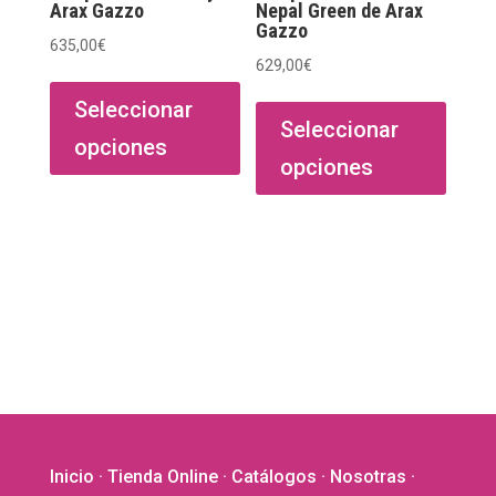
Arax Gazzo
Nepal Green de Arax
Gazzo
635,00
€
629,00
€
Este
Este
producto
Seleccionar
produ
Seleccionar
tiene
opciones
tiene
múltiples
opciones
múltip
variantes.
varian
Las
Las
opciones
opcio
se
se
pueden
puede
elegir
elegir
en
en
la
la
página
págin
de
de
producto
Inicio
·
Tienda Online
·
Catálogos
·
Nosotras
·
produ