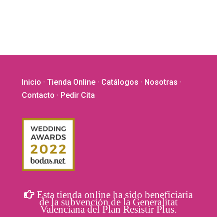
pueden
elegir
en
la
página
de
producto
Inicio
·
Tienda Online
·
Catálogos
·
Nosotras
·
Contacto
· Pedir Cita
Esta tienda online ha sido beneficiaria
de la subvención de la Generalitat
Valenciana del Plan Resistir Plus.