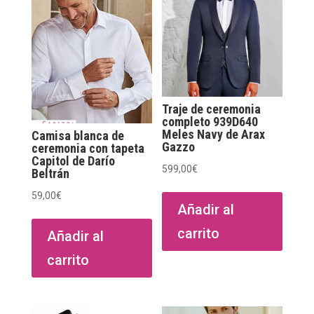
Traje de ceremonia
completo 939D640
Meles Navy de Arax
Camisa blanca de
Gazzo
ceremonia con tapeta
Capitol de Darío
599,00
€
Beltrán
59,00
€
Añadir al
carrito
Añadir al
carrito