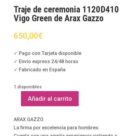
Traje de ceremonia 1120D410
Vigo Green de Arax Gazzo
650,00
€
✓ Pago con Tarjeta disponible
✓ Envío express 24/48 horas
✓ Fabricado en España
1 disponibles
Añadir al carrito
Traje
de
ceremonia
ARAX GAZZO
1120D410
La firma por excelencia para hombres.
Vigo
Cuenta con una amplia experiencia vistiendo a