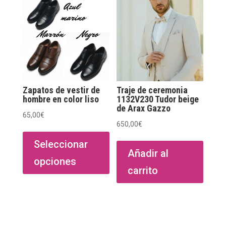
Zapatos de vestir de
Traje de ceremonia
hombre en color liso
1132V230 Tudor beige
de Arax Gazzo
65,00
€
650,00
€
Este
producto
Seleccionar
Añadir al
tiene
opciones
múltiples
carrito
variantes.
Las
opciones
se