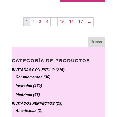
variantes.
Las
opciones
se
1
2
3
4
…
15
16
17
→
pueden
elegir
en
la
página
CATEGORÍA DE PRODUCTOS
de
producto
INVITADAS CON ESTILO
(215)
Complementos
(36)
Invitadas
(150)
Madrinas
(63)
INVITADOS PERFECTOS
(25)
Americanas
(2)