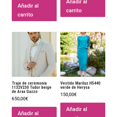
Añadir al
Añadir al
carrito
carrito
Traje de ceremonia
Vestido Mariluz H5440
1132V230 Tudor beige
verde de Herysa
de Arax Gazzo
150,00
€
650,00
€
Añadir al
Añadir al