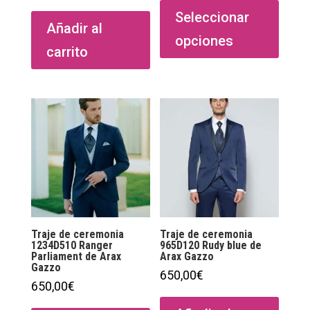
produ
Seleccionar
Añadir al
tiene
opciones
múltip
carrito
varian
Las
opcio
se
puede
elegir
en
la
págin
de
Traje de ceremonia
Traje de ceremonia
1234D510 Ranger
965D120 Rudy blue de
produ
Parliament de Arax
Arax Gazzo
Gazzo
650,00
€
650,00
€