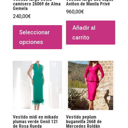
camisero 26069 de Alma
Aviñon de Manila Privé
Gemela
960,00
€
240,00
€
Este
Añadir al
producto
Seleccionar
carrito
tiene
opciones
múltiples
variantes.
Las
opciones
se
pueden
elegir
en
la
página
Vestido midi en mikado
Vestido peplum
de
plumas verde Genil 121
buganvilla 2668 de
de Rosa Rueda
Mercedes Roldán
producto