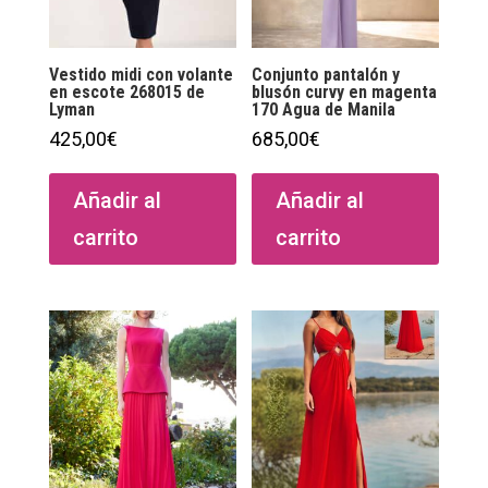
Vestido midi con volante
Conjunto pantalón y
en escote 268015 de
blusón curvy en magenta
Lyman
170 Agua de Manila
425,00
€
685,00
€
Añadir al
Añadir al
carrito
carrito