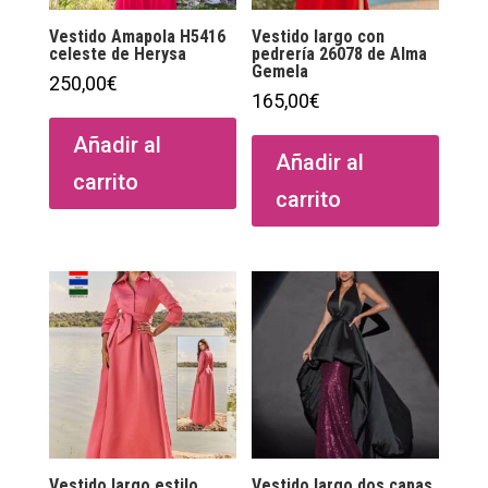
Vestido Amapola H5416
Vestido largo con
celeste de Herysa
pedrería 26078 de Alma
Gemela
250,00
€
165,00
€
Añadir al
Añadir al
carrito
carrito
Vestido largo estilo
Vestido largo dos capas