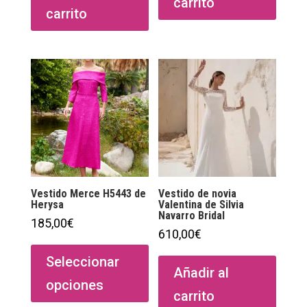
carrito
carrito
Vestido Merce H5443 de
Vestido de novia
Herysa
Valentina de Silvia
Navarro Bridal
185,00
€
610,00
€
Este
producto
Seleccionar
Añadir al
tiene
opciones
múltiples
carrito