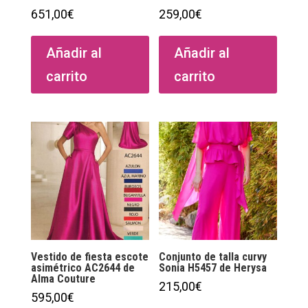
651,00
€
259,00
€
Añadir al
Añadir al
carrito
carrito
Vestido de fiesta escote
Conjunto de talla curvy
asimétrico AC2644 de
Sonia H5457 de Herysa
Alma Couture
215,00
€
595,00
€
Este