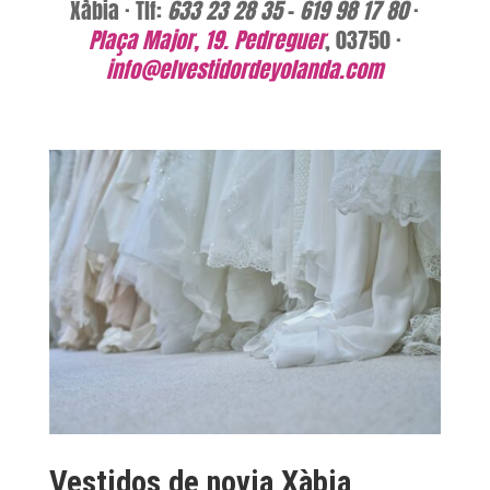
Xàbia · Tlf:
633 23 28 35
–
619 98 17 80
·
Plaça Major, 19. Pedreguer
, 03750 ·
info@elvestidordeyolanda.com
Vestidos de novia Xàbia