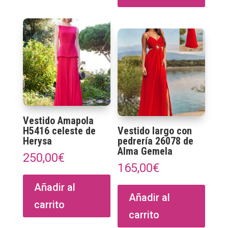
Vestido Amapola
H5416 celeste de
Vestido largo con
Herysa
pedrería 26078 de
Alma Gemela
250,00
€
165,00
€
Añadir al
Añadir al
carrito
carrito