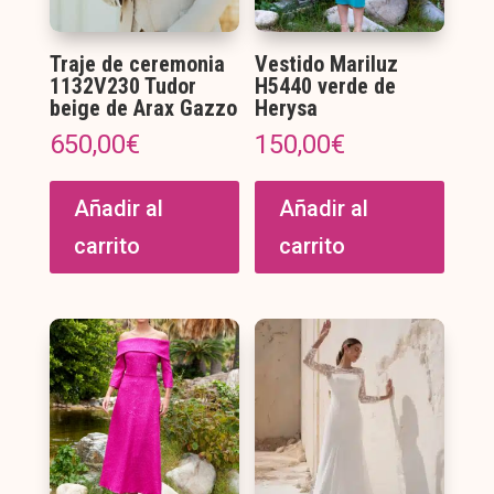
Traje de ceremonia
Vestido Mariluz
1132V230 Tudor
H5440 verde de
beige de Arax Gazzo
Herysa
650,00
€
150,00
€
Añadir al
Añadir al
carrito
carrito