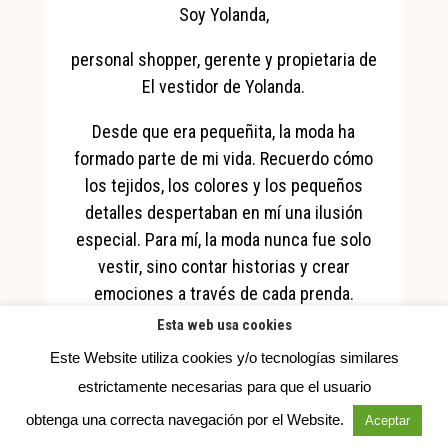
Soy Yolanda,
personal shopper, gerente y propietaria de
El vestidor de Yolanda.
Desde que era pequeñita, la moda ha
formado parte de mi vida. Recuerdo cómo
los tejidos, los colores y los pequeños
detalles despertaban en mí una ilusión
especial. Para mí, la moda nunca fue solo
vestir, sino contar historias y crear
emociones a través de cada prenda.
Esta web usa cookies
Con el paso del tiempo, esa pasión se
Este Website utiliza cookies y/o tecnologías similares
convirtió en vocación. Aprendí que la moda
estrictamente necesarias para que el usuario
tiene el poder de hacer sentir segura,
especial y única a cada mujer, y supe que
obtenga una correcta navegación por el Website.
Aceptar
quería dedicarme a acompañarlas en