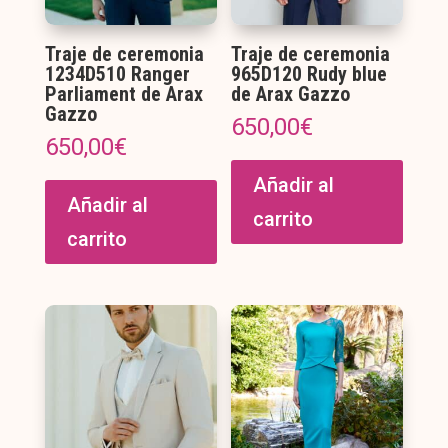
págin
de
Traje de ceremonia
Traje de ceremonia
produ
1234D510 Ranger
965D120 Rudy blue
Parliament de Arax
de Arax Gazzo
Gazzo
650,00
€
650,00
€
Añadir al
Añadir al
carrito
carrito