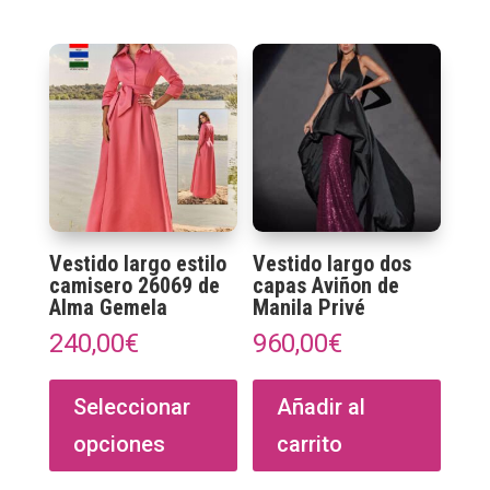
Vestido largo estilo
Vestido largo dos
camisero 26069 de
capas Aviñon de
Alma Gemela
Manila Privé
240,00
€
960,00
€
Este
producto
Seleccionar
Añadir al
tiene
opciones
carrito
múltiples
variantes.