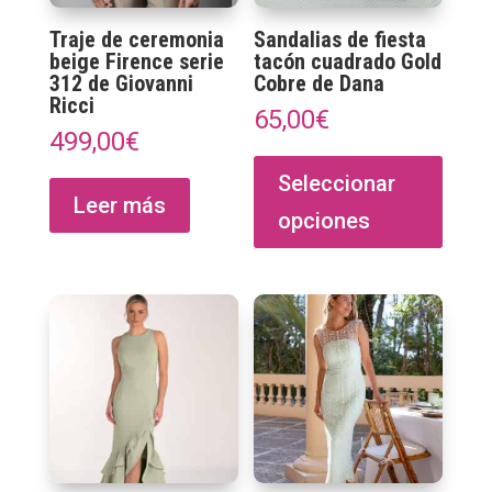
página
págin
Traje de ceremonia
Sandalias de fiesta
de
de
beige Firence serie
tacón cuadrado Gold
producto
produ
312 de Giovanni
Cobre de Dana
Ricci
65,00
€
499,00
€
Este
produ
Seleccionar
Leer más
tiene
opciones
múltip
varian
Las
opcio
se
puede
elegir
en
la
págin