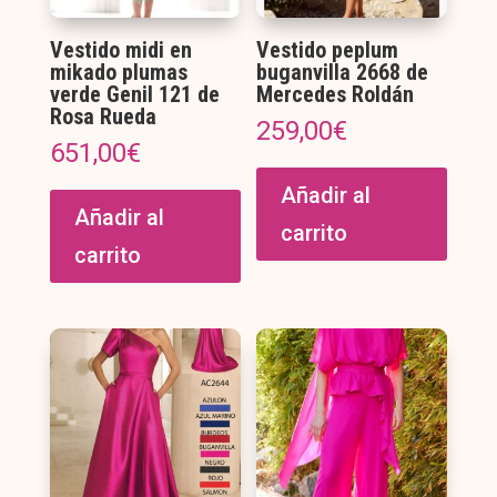
Vestido midi en
Vestido peplum
mikado plumas
buganvilla 2668 de
verde Genil 121 de
Mercedes Roldán
Rosa Rueda
259,00
€
651,00
€
Añadir al
Añadir al
carrito
carrito