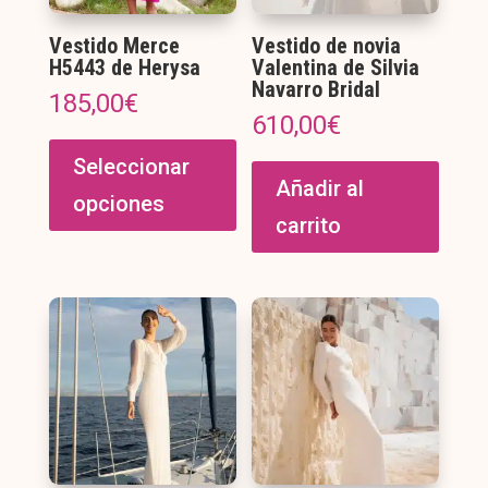
Vestido Merce
Vestido de novia
H5443 de Herysa
Valentina de Silvia
Navarro Bridal
185,00
€
610,00
€
Este
producto
Seleccionar
Añadir al
tiene
opciones
múltiples
carrito
variantes.
Las
opciones
se
pueden
elegir
en
la
página