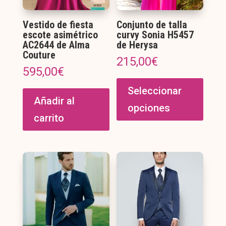
Vestido de fiesta
Conjunto de talla
escote asimétrico
curvy Sonia H5457
AC2644 de Alma
de Herysa
Couture
215,00
€
595,00
€
Este
produ
Seleccionar
Añadir al
tiene
opciones
múltip
carrito
varian
Las
opcio
se
puede
elegir
en
la