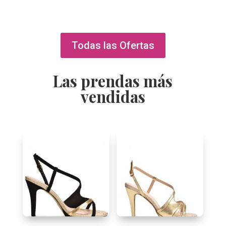
varian
Las
opcio
se
Todas las Ofertas
puede
elegir
Las prendas más
en
vendidas
la
págin
de
produ