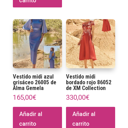
carrito
Vestido midi azul
Vestido midi
grisáceo 26005 de
bordado rojo 86052
Alma Gemela
de XM Collection
165,00
€
330,00
€
Añadir al
Añadir al
carrito
carrito