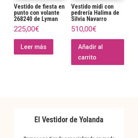
Vestido de fiesta en
Vestido midi con
de
punto con volante
pedrería Halima de
produ
268240 de Lyman
Silvia Navarro
225,00
€
510,00
€
Leer más
Añadir al
carrito
El Vestidor de Yolanda