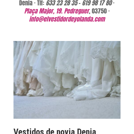
Denia · Tlf:
633 23 28 35
–
619 98 17 80
·
Plaça Major, 19. Pedreguer
, 03750 ·
info@elvestidordeyolanda.com
Vestidos de novia Denia