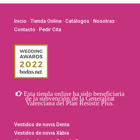
la
página
de
Inicio
·
Tienda Online
·
Catálogos
·
Nosotras
·
producto
Contacto
· Pedir Cita
Esta tienda online ha sido beneficiaria
de la subvención de la Generalitat
Valenciana del Plan Resistir Plus.
Vestidos de novia Denia
Vestidos de novia Xàbia