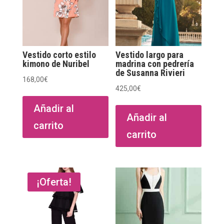
Vestido corto estilo
Vestido largo para
kimono de Nuribel
madrina con pedrería
de Susanna Rivieri
168,00
€
425,00
€
Añadir al
Añadir al
carrito
carrito
¡Oferta!