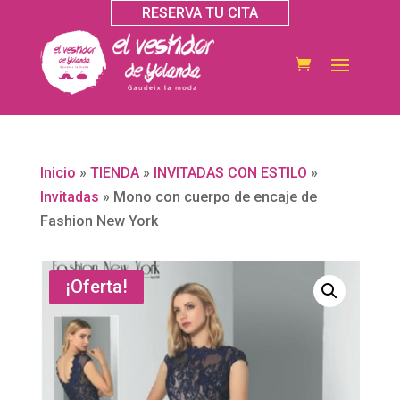
RESERVA TU CITA
Inicio
»
TIENDA
»
INVITADAS CON ESTILO
»
Invitadas
»
Mono con cuerpo de encaje de
Fashion New York
¡Oferta!