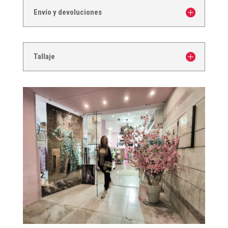
New
Envío y devoluciones
York
cantidad
Tallaje