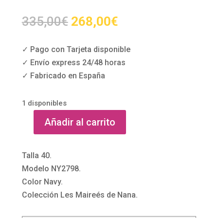
El
El
335,00
€
268,00
€
precio
precio
original
actual
✓ Pago con Tarjeta disponible
era:
es:
✓ Envío express 24/48 horas
335,00€.
268,00€.
✓ Fabricado en España
1 disponibles
Añadir al carrito
Mono
con
cuerpo
Talla 40.
de
Modelo NY2798.
encaje
Color Navy.
de
Colección Les Maireés de Nana.
Fashion