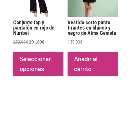
Conjunto top y
Vestido corto punto
pantalón en rojo de
tirantes en blanco y
Nuribel
negro de Alma Gemela
El
El
252,00
€
201,60
€
139,00
€
Este
precio
precio
producto
original
actual
Seleccionar
Añadir al
tiene
era:
es:
opciones
carrito
múltiples
252,00€.
201,60€.
variantes.
Las
opciones
se
pueden
elegir
en