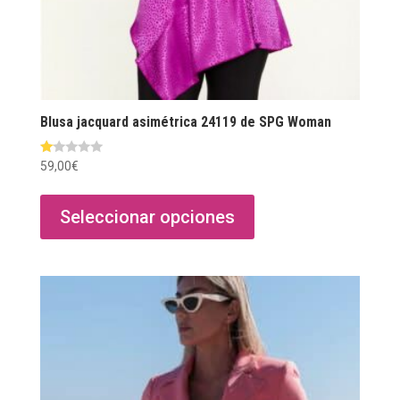
Blusa jacquard asimétrica 24119 de SPG Woman
Va
59,00
€
lo
Este
ra
do
producto
co
Seleccionar opciones
n
1.
tiene
00
de
múltiples
5
variantes.
Las
opciones
se
pueden