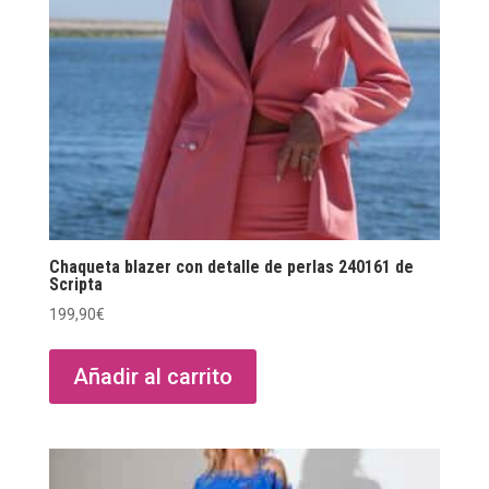
elegir
en
la
página
de
producto
Chaqueta blazer con detalle de perlas 240161 de
Scripta
199,90
€
Añadir al carrito