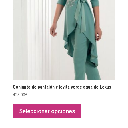
Conjunto de pantalón y levita verde agua de Lexus
425,00
€
Este
producto
Seleccionar opciones
tiene
múltiples