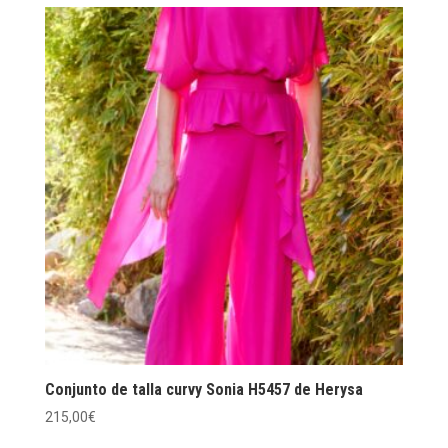
variantes.
Las
opciones
se
pueden
elegir
en
la
página
de
producto
Conjunto de talla curvy Sonia H5457 de Herysa
215,00
€
Este