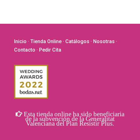
elegir
en
la
página
de
Inicio
·
Tienda Online
·
Catálogos
·
Nosotras
·
producto
Contacto
· Pedir Cita
Esta tienda online ha sido beneficiaria
de la subvención de la Generalitat
Valenciana del Plan Resistir Plus.