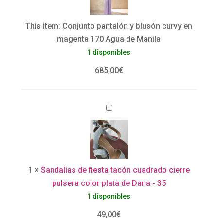
j
u
This item:
Conjunto pantalón y blusón curvy en
n
magenta 170 Agua de Manila
t
1 disponibles
o
p
685,00
€
a
n
S
t
a
a
n
l
d
ó
a
n
1
×
Sandalias de fiesta tacón cuadrado cierre
l
y
pulsera color plata de Dana - 35
i
b
1 disponibles
a
l
s
u
49,00
€