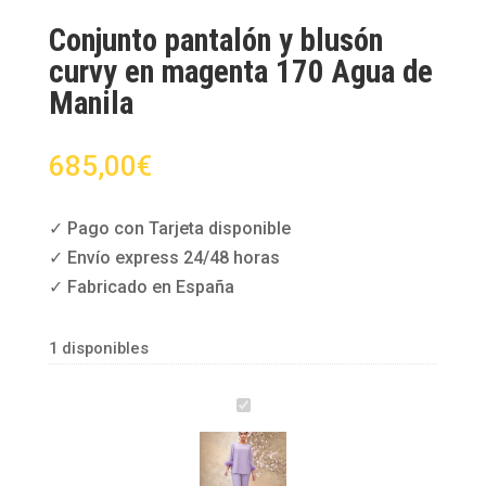
Conjunto pantalón y blusón
curvy en magenta 170 Agua de
Manila
685,00
€
✓ Pago con Tarjeta disponible
✓ Envío express 24/48 horas
✓ Fabricado en España
1 disponibles
C
o
n