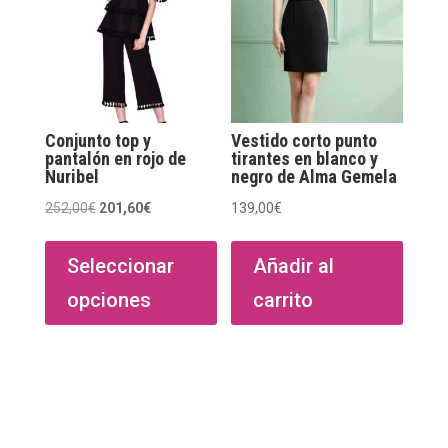
Conjunto top y
Vestido corto punto
pantalón en rojo de
tirantes en blanco y
Nuribel
negro de Alma Gemela
El
El
252,00
€
201,60
€
139,00
€
Este
precio
precio
producto
original
actual
Seleccionar
Añadir al
tiene
era:
es:
opciones
carrito
múltiples
252,00€.
201,60€.
variantes.
Las
opciones
se
pueden