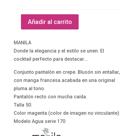
d
s
e
ó
Añadir al carrito
f
n
Conjunto
i
c
pantalón
e
u
y
MANILA
s
r
blusón
Donde la elegancia y el estilo se unen. El
t
v
curvy
cocktail perfecto para destacar….
a
y
en
t
e
Conjunto pantalón en crepe. Blusón sin entallar,
magenta
a
n
con manga francesa acabada en una original
170
c
m
pluma al tono.
Agua
ó
a
Pantalón recto con mucha caída.
de
n
g
Talla 50.
Manila
c
e
Color magenta (color de imagen no vinculante)
cantidad
u
n
Modelo Agua serie 170
a
t