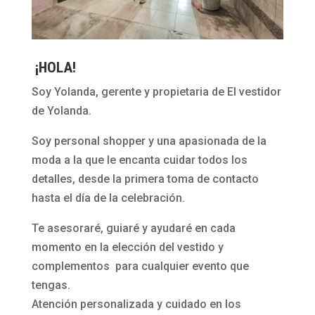
a
c
o
¡HOLA!
l
o
Soy Yolanda, gerente y propietaria de El vestidor
r
de Yolanda.
p
Soy personal shopper y una apasionada de la
l
moda a la que le encanta cuidar todos los
a
detalles, desde la primera toma de contacto
t
hasta el día de la celebración.
a
d
Te asesoraré, guiaré y ayudaré en cada
e
momento en la elección del vestido y
D
complementos para cualquier evento que
a
tengas.
n
Atención personalizada y cuidado en los
a