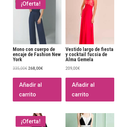
¡Oferta!
Mono con cuerpo de
Vestido largo de fiesta
encaje de Fashion New
y cocktail fucsia de
York
Alma Gemela
El
El
335,00
€
268,00
€
209,00
€
precio
precio
original
actual
Añadir al
Añadir al
era:
es:
carrito
carrito
335,00€.
268,00€.
¡Oferta!