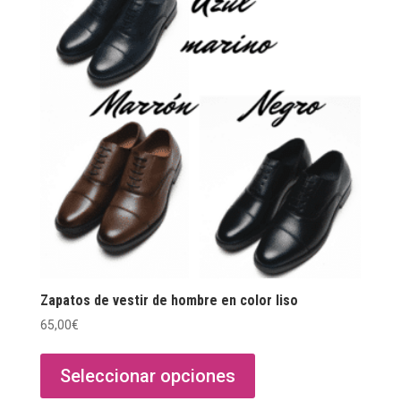
opciones
se
pueden
elegir
en
la
página
de
producto
Zapatos de vestir de hombre en color liso
65,00
€
Este
producto
Seleccionar opciones
tiene