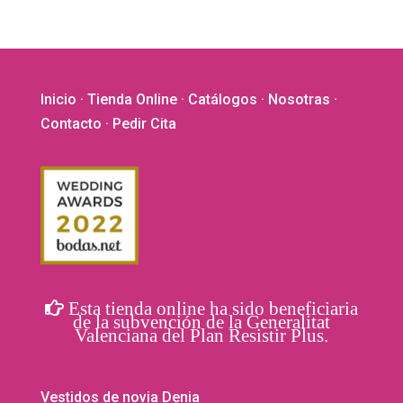
múltiples
variantes.
Las
opciones
Inicio
·
Tienda Online
·
Catálogos
·
Nosotras
·
se
Contacto
· Pedir Cita
pueden
elegir
en
la
página
de
producto
Esta tienda online ha sido beneficiaria
de la subvención de la Generalitat
Valenciana del Plan Resistir Plus.
Vestidos de novia Denia