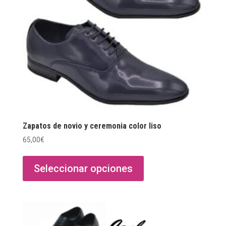
Zapatos de novio y ceremonia color liso
65,00
€
Este
producto
Seleccionar opciones
tiene
múltiples
variantes.
Las