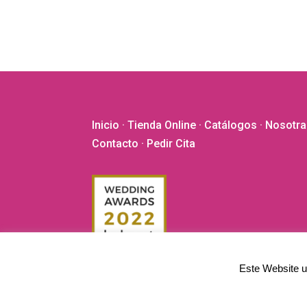
opciones
se
pueden
elegir
en
la
página
Inicio
·
Tienda Online
·
Catálogos
·
Nosotra
de
Contacto
· Pedir Cita
producto
Este Website ut
©2020 - 2026 El Vestidor de Yolanda. Todos los derech