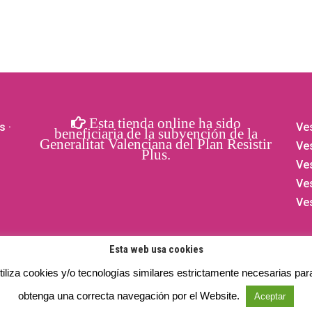
Esta tienda online ha sido
s
·
Ves
beneficiaria de la subvención de la
Generalitat Valenciana del Plan Resistir
Ves
Plus.
Ve
Ve
Ve
Esta web usa cookies
iliza cookies y/o tecnologías similares estrictamente necesarias par
obtenga una correcta navegación por el Website.
os reservados.
Privacidad
- Aviso legal -
Cookies
Aceptar