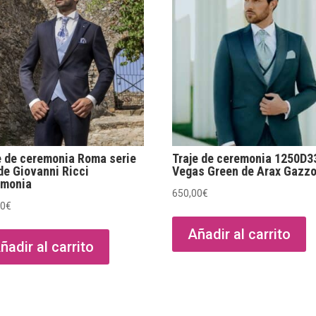
e de ceremonia Roma serie
Traje de ceremonia 1250D3
de Giovanni Ricci
Vegas Green de Arax Gazz
emonia
650,00
€
00
€
Añadir al carrito
ñadir al carrito