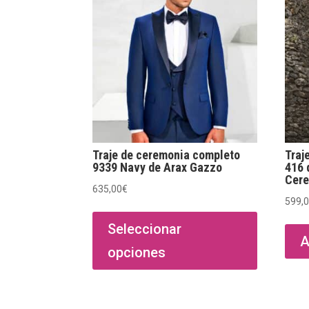
Traje de ceremonia completo
Traj
9339 Navy de Arax Gazzo
416 
Cer
635,00
€
599,
Este
producto
Seleccionar
A
tiene
opciones
múltiples
variantes.
Las