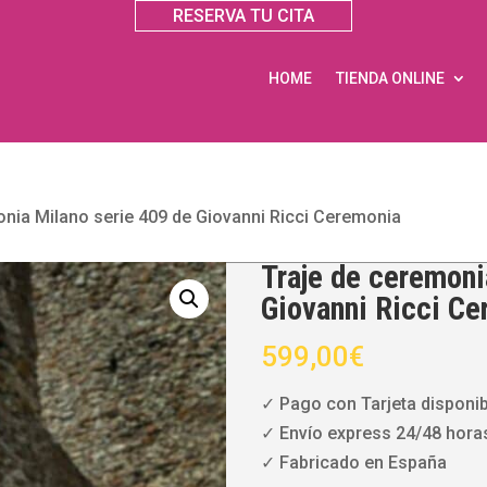
RESERVA TU CITA
HOME
TIENDA ONLINE
onia Milano serie 409 de Giovanni Ricci Ceremonia
Traje de ceremoni
Giovanni Ricci C
599,00
€
✓ Pago con Tarjeta disponib
✓ Envío express 24/48 hora
✓ Fabricado en España