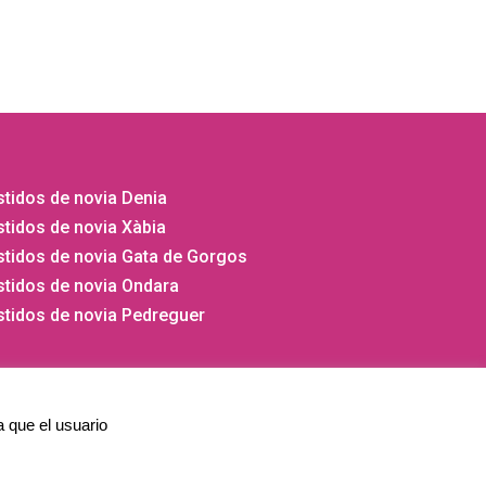
tidos de novia Denia
tidos de novia Xàbia
stidos de novia Gata de Gorgos
stidos de novia Ondara
stidos de novia Pedreguer
a que el usuario
⚡
Teamhost
Studio