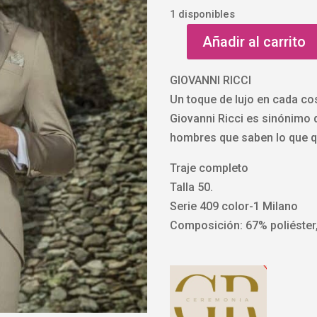
1 disponibles
Añadir al carrito
Traje
de
GIOVANNI RICCI
ceremonia
Un toque de lujo en cada co
Milano
Giovanni Ricci es sinónimo 
serie
hombres que saben lo que q
409
de
Traje completo
Giovanni
Talla 50.
Ricci
Serie 409 color-1 Milano
Ceremonia
Composición: 67% poliéster
cantidad