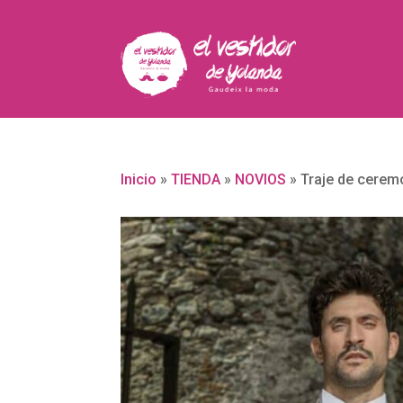
Inicio
»
TIENDA
»
NOVIOS
»
Traje de cerem