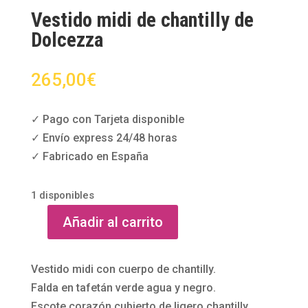
Vestido midi de chantilly de
Dolcezza
265,00
€
✓ Pago con Tarjeta disponible
✓ Envío express 24/48 horas
✓ Fabricado en España
1 disponibles
Añadir al carrito
Vestido
midi
de
Vestido midi con cuerpo de chantilly.
chantilly
Falda en tafetán verde agua y negro.
de
Escote corazón cubierto de ligero chantilly.