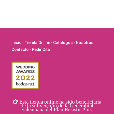
se
se
pueden
puede
elegir
elegir
en
en
la
la
página
págin
de
de
Inicio
·
Tienda Online
·
Catálogos
·
Nosotras
·
producto
produ
Contacto
· Pedir Cita
Esta tienda online ha sido beneficiaria
de la subvención de la Generalitat
Valenciana del Plan Resistir Plus.