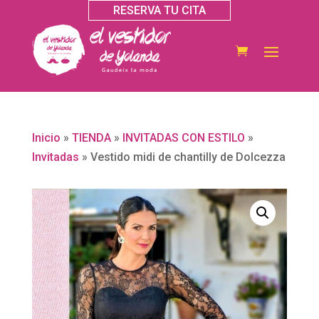
RESERVA TU CITA
Inicio
»
TIENDA
»
INVITADAS CON ESTILO
»
Invitadas
»
Vestido midi de chantilly de Dolcezza