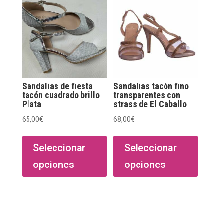
Sandalias de fiesta
Sandalias tacón fino
tacón cuadrado brillo
transparentes con
Plata
strass de El Caballo
65,00
€
68,00
€
Este
Este
producto
produ
Seleccionar
Seleccionar
tiene
tiene
opciones
opciones
múltiples
múltip
variantes.
varian
Las
Las
opciones
opcio