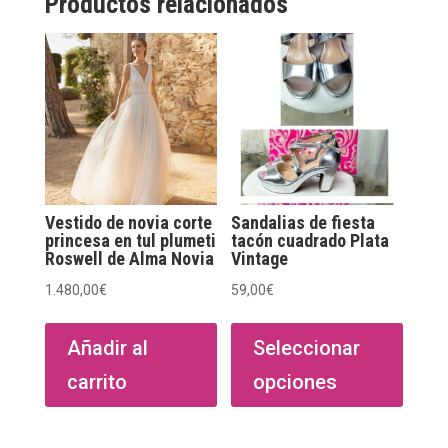
Productos relacionados
Vestido de novia corte
Sandalias de fiesta
princesa en tul plumeti
tacón cuadrado Plata
Roswell de Alma Novia
Vintage
1.480,00
€
59,00
€
Este
produ
Añadir al
Seleccionar
tiene
carrito
opciones
múltip
varian
Las