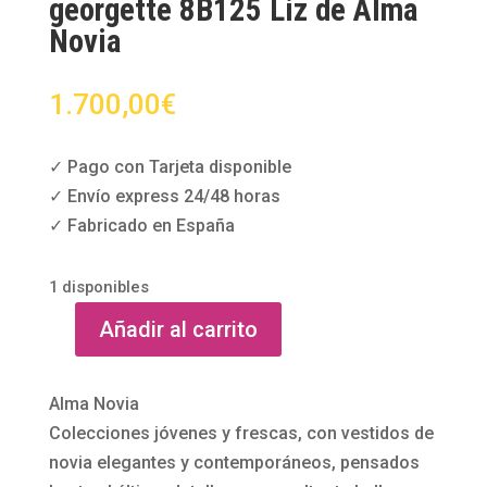
georgette 8B125 Liz de Alma
Novia
1.700,00
€
✓ Pago con Tarjeta disponible
✓ Envío express 24/48 horas
✓ Fabricado en España
1 disponibles
Añadir al carrito
Vestido
de
novia
Alma Novia
en
Colecciones jóvenes y frescas, con vestidos de
guipur
novia elegantes y contemporáneos, pensados