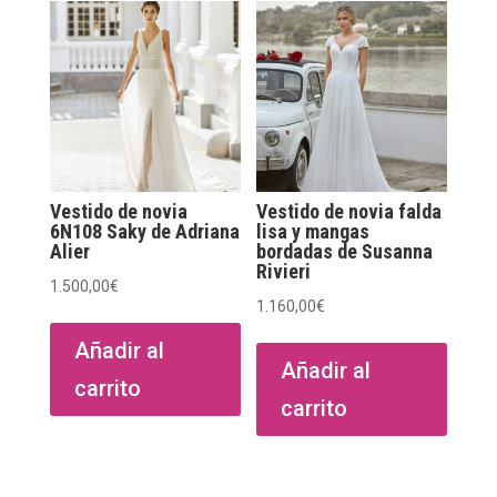
opcio
se
puede
elegir
en
la
págin
Vestido de novia
Vestido de novia falda
de
6N108 Saky de Adriana
lisa y mangas
Alier
bordadas de Susanna
produ
Rivieri
1.500,00
€
1.160,00
€
Añadir al
Añadir al
carrito
carrito