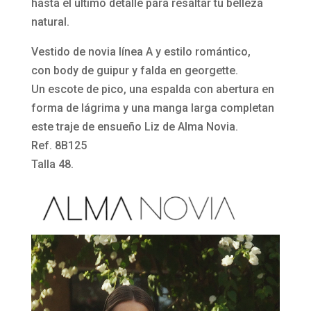
y
hasta el último detalle para resaltar tu belleza
georgette
natural.
8B125
Vestido de novia línea A y estilo romántico,
Liz
con body de guipur y falda en georgette.
de
Un escote de pico, una espalda con abertura en
Alma
forma de lágrima y una manga larga completan
Novia
este traje de ensueño Liz de Alma Novia.
cantidad
Ref. 8B125
Talla 48.
Reproductor
de
vídeo