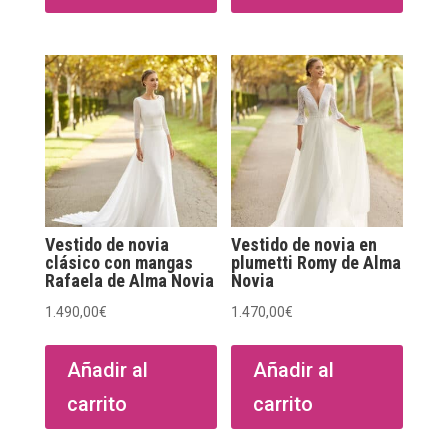
variantes.
Las
opciones
se
pueden
elegir
en
la
página
Vestido de novia
Vestido de novia en
de
clásico con mangas
plumetti Romy de Alma
Rafaela de Alma Novia
Novia
producto
1.490,00
€
1.470,00
€
Añadir al
Añadir al
carrito
carrito