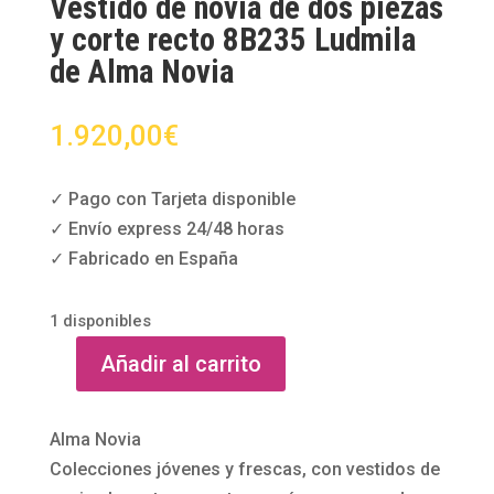
Vestido de novia de dos piezas
y corte recto 8B235 Ludmila
de Alma Novia
1.920,00
€
✓ Pago con Tarjeta disponible
✓ Envío express 24/48 horas
✓ Fabricado en España
1 disponibles
Añadir al carrito
Vestido
de
novia
Alma Novia
de
Colecciones jóvenes y frescas, con vestidos de