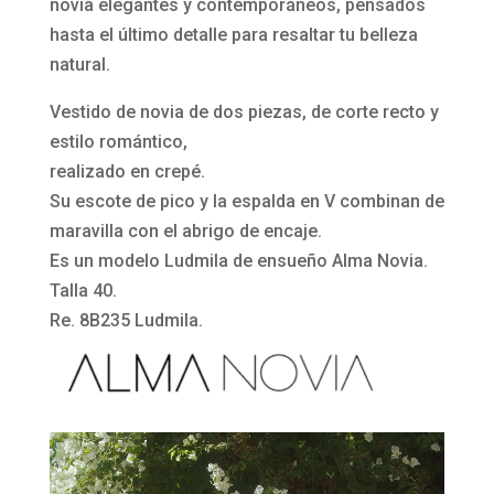
dos
novia elegantes y contemporáneos, pensados
piezas
hasta el último detalle para resaltar tu belleza
y
natural.
corte
Vestido de novia de dos piezas, de corte recto y
recto
estilo romántico,
8B235
realizado en crepé.
Ludmila
Su escote de pico y la espalda en V combinan de
de
maravilla con el abrigo de encaje.
Alma
Es un modelo Ludmila de ensueño Alma Novia.
Novia
Talla 40.
cantidad
Re. 8B235 Ludmila.
Reproductor
de