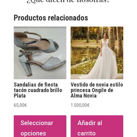
Productos relacionados
Sandalias de fiesta
Vestido de novia estilo
tacón cuadrado brillo
princesa Ongile de
Plata
Alma Novia
65,00
€
1.500,00
€
Este
producto
Seleccionar
Añadir al
tiene
opciones
carrito
múltiples