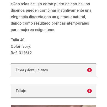
de
«Con telas de lujo como punto de partida, los
tirantes
diseños pueden combinar instintivamente una
estilo
elegancia discreta con un glamour natural,
sirena
dando como resultado prendas atemporales
312612
para mujeres exigentes».
de
Talla 40.
Susanna
Color Ivory.
Rivieri
Ref. 312612
cantidad
Envío y devoluciones
Tallaje