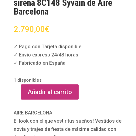
sirena 8C148 Syvain de Aire
Barcelona
2.790,00
€
✓ Pago con Tarjeta disponible
✓ Envío express 24/48 horas
✓ Fabricado en España
1 disponibles
Añadir al carrito
Vestido
de
novia
AIRE BARCELONA
de
El look con el que vestir tus sueños! Vestidos de
corte
novia y trajes de fiesta de máxima calidad con