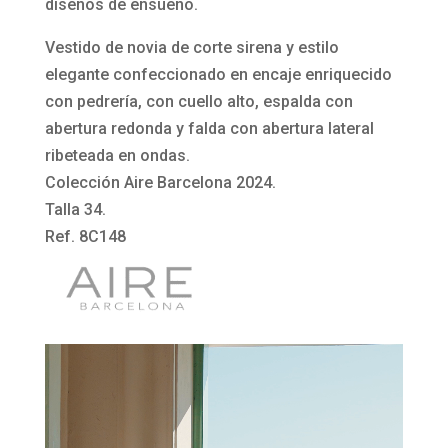
sirena
diseños de ensueño.
8C148
Vestido de novia de corte sirena y estilo
Syvain
elegante confeccionado en encaje enriquecido
de
con pedrería, con cuello alto, espalda con
Aire
abertura redonda y falda con abertura lateral
Barcelona
ribeteada en ondas.
cantidad
Colección Aire Barcelona 2024.
Talla 34.
Ref. 8C148
Reproductor
de
vídeo