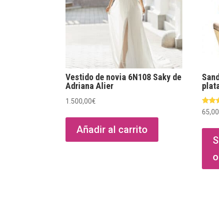
Vestido de novia 6N108 Saky de
Sand
Adriana Alier
plat
1.500,00
€
Valor
65,0
con
5.00
Añadir al carrito
de 5
S
o