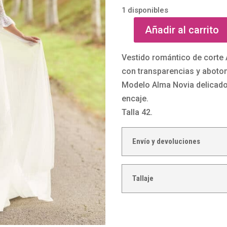
1 disponibles
Añadir al carrito
Vestido
de
Vestido romántico de corte A
novia
con transparencias y aboto
en
Modelo Alma Novia delicado
plumetti
encaje.
Romy
Talla 42.
de
Alma
Envío y devoluciones
Novia
cantidad
Tallaje