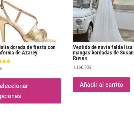
alia dorada de fiesta con
Vestido de novia falda lisa
aforma de Azarey
mangas bordadas de Susa
Rivieri
1.160,00
€
ado
0
€
Este
producto
Añadir al carrito
eleccionar
tiene
pciones
múltiples
variantes.
Las
opciones
se