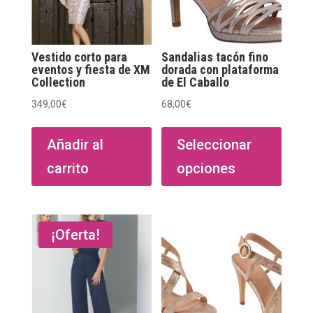
Vestido corto para
Sandalias tacón fino
eventos y fiesta de XM
dorada con plataforma
Collection
de El Caballo
349,00
€
68,00
€
Este
produ
Añadir al
Seleccionar
tiene
carrito
opciones
múltip
varian
Las
opcio
¡Oferta!
se
puede
elegir
en