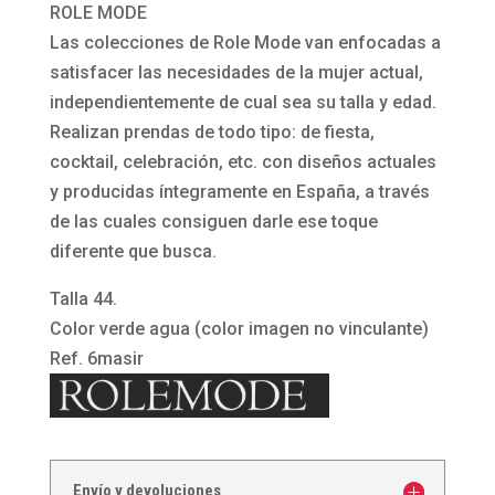
recto
ROLE MODE
Masir
Las colecciones de Role Mode van enfocadas a
verde
satisfacer las necesidades de la mujer actual,
agua
independientemente de cual sea su talla y edad.
Rolemode
Realizan prendas de todo tipo: de fiesta,
cantidad
cocktail, celebración, etc. con diseños actuales
y producidas íntegramente en España, a través
de las cuales consiguen darle ese toque
diferente que busca.
Talla 44.
Color verde agua (color imagen no vinculante)
Ref. 6masir
Envío y devoluciones