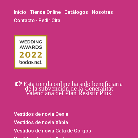
de
produ
Inicio
·
Tienda Online
·
Catálogos
·
Nosotras
·
Contacto
· Pedir Cita
Esta tienda online ha sido beneficiaria
de la subvención de la Generalitat
Valenciana del Plan Resistir Plus.
Vestidos de novia Denia
Vestidos de novia Xàbia
Vestidos de novia Gata de Gorgos