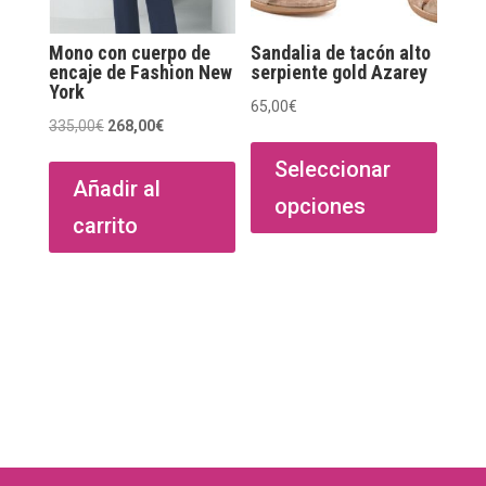
la
págin
Mono con cuerpo de
Sandalia de tacón alto
de
encaje de Fashion New
serpiente gold Azarey
York
produ
65,00
€
El
El
335,00
€
268,00
€
Este
precio
precio
produ
Seleccionar
original
actual
Añadir al
tiene
opciones
era:
es:
múltip
carrito
335,00€.
268,00€.
varian
Las
opcio
se
puede
elegir
en
la
págin