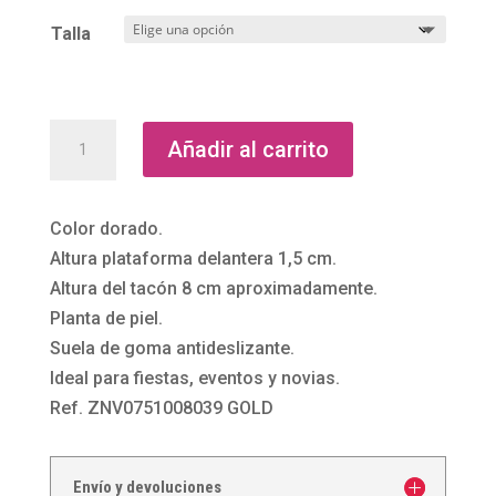
Talla
Sandalias
Añadir al carrito
tacón
fino
dorada
Color dorado.
con
Altura plataforma delantera 1,5 cm.
plataforma
Altura del tacón 8 cm aproximadamente.
de
Planta de piel.
El
Suela de goma antideslizante.
Caballo
Ideal para fiestas, eventos y novias.
cantidad
Ref. ZNV0751008039 GOLD
Envío y devoluciones