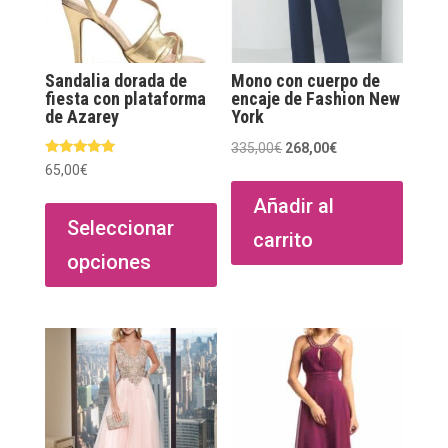
Sandalia dorada de
Mono con cuerpo de
fiesta con plataforma
encaje de Fashion New
de Azarey
York
El
El
335,00
€
268,00
€
Valorado
65,00
€
precio
precio
con
5.00
Este
original
actual
Añadir al
de 5
producto
Seleccionar
era:
es:
carrito
tiene
335,00€.
268,00€.
opciones
múltiples
variantes.
Las
opciones
se
pueden
elegir