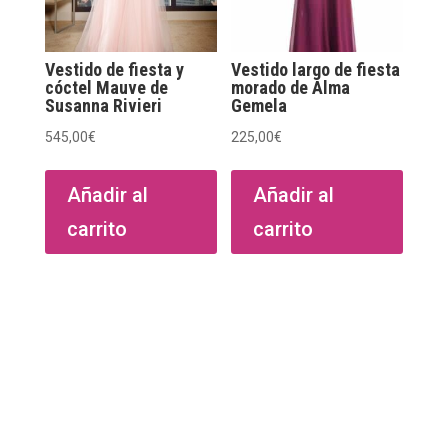
en
la
página
Vestido de fiesta y
Vestido largo de fiesta
de
cóctel Mauve de
morado de Alma
Susanna Rivieri
Gemela
producto
545,00
€
225,00
€
Añadir al
Añadir al
carrito
carrito