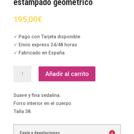
estampado geométrico
195,00
€
✓ Pago con Tarjeta disponible
✓ Envío express 24/48 horas
✓ Fabricado en España
Vestido
Añadir al carrito
largo
cruzado
con
Suave y fina sedalina.
estampado
Forro interior en el cuerpo.
geométrico
Talla 38.
cantidad
Envío y devoluciones