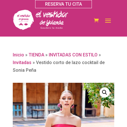
RESERVA TU CITA
Inicio
»
TIENDA
»
INVITADAS CON ESTILO
»
Invitadas
»
Vestido corto de lazo cocktail de
Sonia Peña