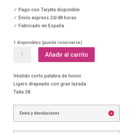
✓ Pago con Tarjeta disponible
✓ Envío express 24/48 horas
✓ Fabricado en España
1 disponibles (puede reservarse)
Vestido
Añadir al carrito
corto
de
lazo
Vestido corto palabra de honor.
cocktail
Ligero drapeado con gran lazada.
de
Talla 38.
Sonia
Peña
Envío y devoluciones
cantidad