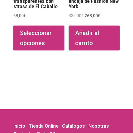
transparentes con
encaje de Fashion New
strass de El Caballo
York
El
El
68,00
€
335,00
€
268,00
€
Este
precio
precio
producto
original
actual
Seleccionar
Añadir al
tiene
era:
es:
opciones
carrito
múltiples
335,00€.
268,00€.
variantes.
Las
opciones
se
pueden
elegir
en
la
página
de
Inicio
·
Tienda Online
·
Catálogos
·
Nosotras
·
producto