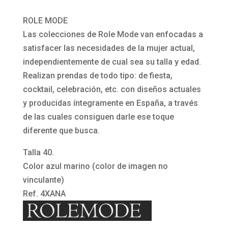
falda
midi
ROLE MODE
y
Las colecciones de Role Mode van enfocadas a
top
satisfacer las necesidades de la mujer actual,
azul
independientemente de cual sea su talla y edad.
marino
Realizan prendas de todo tipo: de fiesta,
Xana
cocktail, celebración, etc. con diseños actuales
de
y producidas íntegramente en España, a través
Rolemode
de las cuales consiguen darle ese toque
cantidad
diferente que busca.
Talla 40.
Color azul marino (color de imagen no
vinculante)
Ref. 4XANA