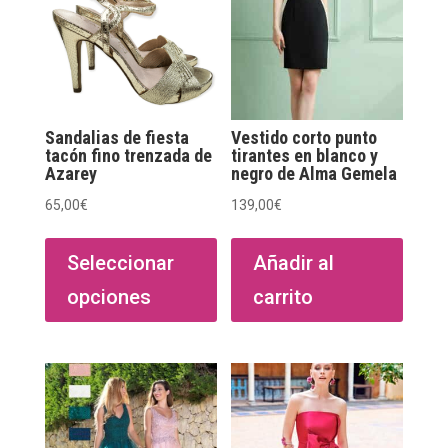
Sandalias de fiesta
Vestido corto punto
tacón fino trenzada de
tirantes en blanco y
Azarey
negro de Alma Gemela
65,00
€
139,00
€
Este
producto
Seleccionar
Añadir al
tiene
opciones
carrito
múltiples
variantes.
Las
opciones
se
pueden