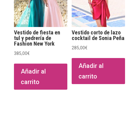
elegir
en
la
página
Vestido de fiesta en
Vestido corto de lazo
de
tul y pedrería de
cocktail de Sonia Peña
Fashion New York
producto
285,00
€
385,00
€
Añadir al
Añadir al
carrito
carrito