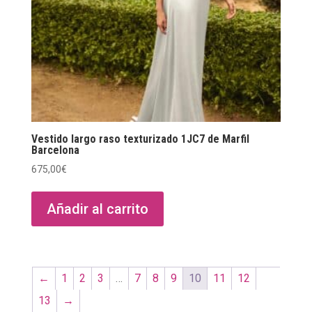
Vestido largo raso texturizado 1JC7 de Marfil
Barcelona
675,00
€
Añadir al carrito
←
1
2
3
…
7
8
9
10
11
12
13
→