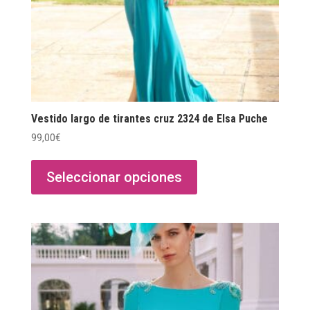
Vestido largo de tirantes cruz 2324 de Elsa Puche
99,00
€
Este
producto
Seleccionar opciones
tiene
múltiples
variantes.
Las
opciones
se
pueden