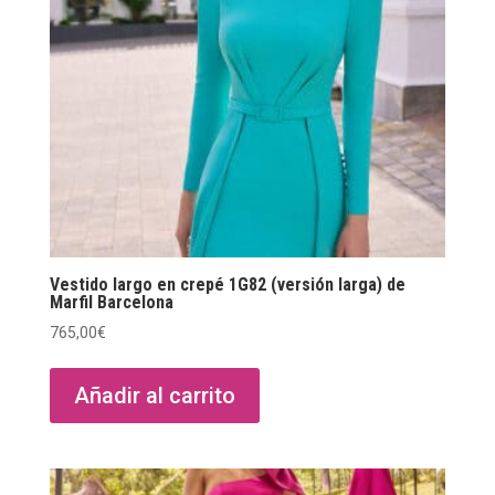
elegir
en
la
página
de
producto
Vestido largo en crepé 1G82 (versión larga) de
Marfil Barcelona
765,00
€
Añadir al carrito