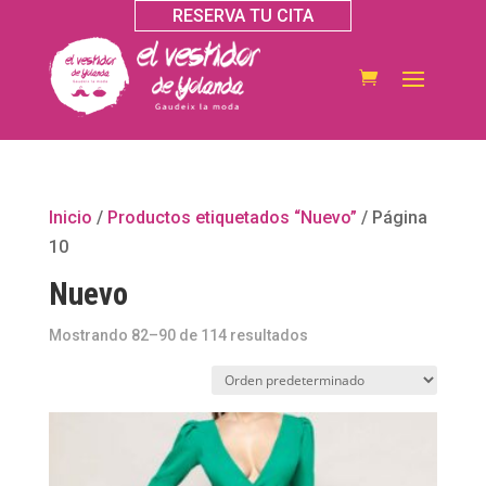
RESERVA TU CITA
Inicio
/
Productos etiquetados “Nuevo”
/ Página
10
Nuevo
Mostrando 82–90 de 114 resultados