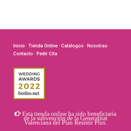
pueden
elegir
en
la
página
de
Inicio
·
Tienda Online
·
Catálogos
·
Nosotras
·
producto
Contacto
· Pedir Cita
Esta tienda online ha sido beneficiaria
de la subvención de la Generalitat
Valenciana del Plan Resistir Plus.