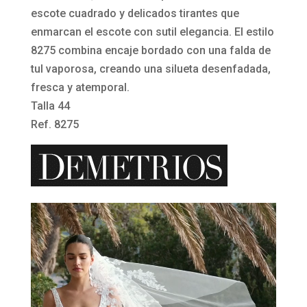
pedrería
escote cuadrado y delicados tirantes que
ó
d
8275
enmarcan el escote con sutil elegancia. El estilo
n
r
de
8275 combina encaje bordado con una falda de
c
e
Demetrios
tul vaporosa, creando una silueta desenfadada,
u
r
Bridal
fresca y atemporal.
a
í
cantidad
Talla 44
d
a
Ref. 8275
r
8
a
2
d
7
o
5
c
d
Reproductor
i
e
de
e
D
vídeo
r
e
r
m
e
e