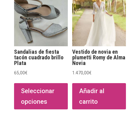
pueden
elegir
en
la
página
de
Sandalias de fiesta
Vestido de novia en
producto
tacón cuadrado brillo
plumetti Romy de Alma
Plata
Novia
65,00
€
1.470,00
€
Este
producto
Seleccionar
Añadir al
tiene
opciones
carrito
múltiples
variantes.
Las
opciones
se