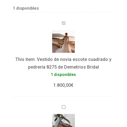
1 disponibles
V
e
s
t
i
This item:
Vestido de novia escote cuadrado y
d
pedrería 8275 de Demetrios Bridal
o
1 disponibles
d
e
1.800,00
€
n
o
S
v
a
i
n
a