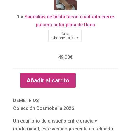
d
e
a
s
1
×
Sandalias de fiesta tacón cuadrado cierre
l
c
pulsera color plata de Dana
i
o
Talla
a
t
s
e
d
c
49,00
€
e
u
f
a
i
d
Añadir al carrito
e
r
Vestido
s
a
de
t
d
novia
DEMETRIOS
a
o
escote
Colección Cosmobella 2026
t
y
cuadrado
Un equilibrio de ensueño entre gracia y
a
p
y
modernidad, este vestido presenta un refinado
c
e