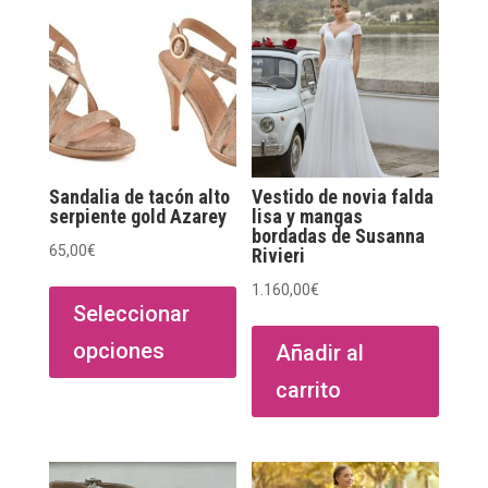
Sandalia de tacón alto
Vestido de novia falda
serpiente gold Azarey
lisa y mangas
bordadas de Susanna
65,00
€
Rivieri
Este
1.160,00
€
producto
Seleccionar
tiene
opciones
Añadir al
múltiples
carrito
variantes.
Las
opciones
se