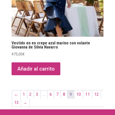
Vestido en en crepe azul marino con volante
Giovanna de Silvia Navarro
475,00
€
Añadir al carrito
←
1
2
3
…
6
7
8
9
10
11
12
13
→