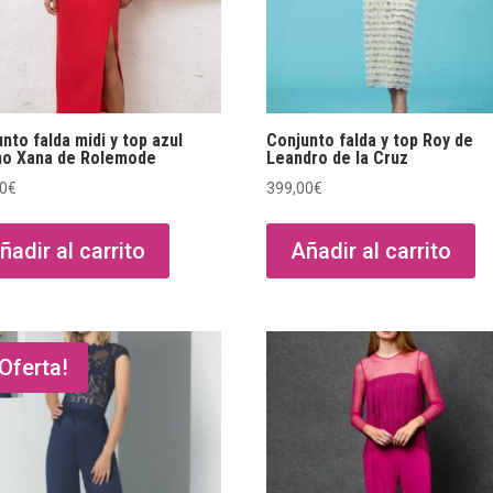
nto falda midi y top azul
Conjunto falda y top Roy de
no Xana de Rolemode
Leandro de la Cruz
00
€
399,00
€
ñadir al carrito
Añadir al carrito
¡Oferta!