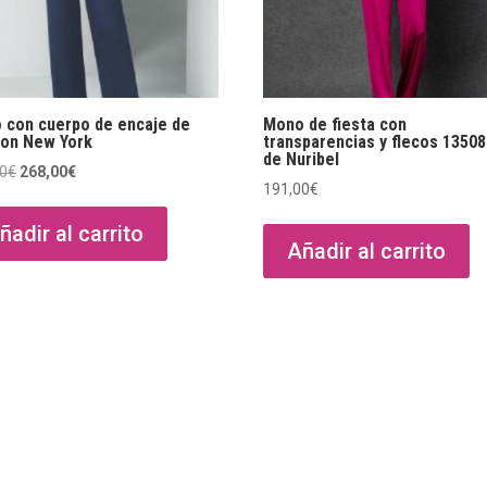
 con cuerpo de encaje de
Mono de fiesta con
ion New York
transparencias y flecos 1350
de Nuribel
El
El
00
€
268,00
€
191,00
€
precio
precio
original
actual
ñadir al carrito
era:
es:
Añadir al carrito
335,00€.
268,00€.