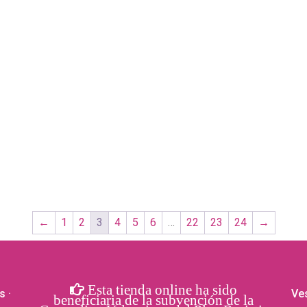
←
1
2
3
4
5
6
…
22
23
24
→
Esta tienda online ha sido
s
·
Ves
beneficiaria de la subvención de la