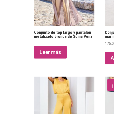
Conjunto de top largo y pantalón
Conju
metalizado bronce de Sonia Peña
mari
175,
Leer más
A