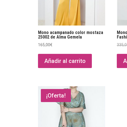
Mono acampanado color mostaza
Mono
25002 de Alma Gemela
Fash
165,00
€
335,
Añadir al carrito
A
¡Oferta!