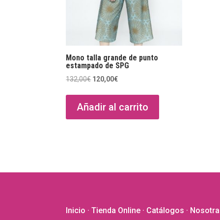
Mono talla grande de punto
estampado de SPG
El
El
132,00
€
120,00
€
precio
precio
original
actual
Añadir al carrito
era:
es:
132,00€.
120,00€.
Inicio
·
Tienda Online
·
Catálogos
·
Nosotra