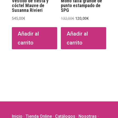
Vestido de fiesta y
Mono talla grande de
cóctel Mauve de
punto estampado de
Susanna Rivieri
SPG
El
El
545,00
€
132,00
€
120,00
€
precio
precio
original
actual
Añadir al
Añadir al
era:
es:
carrito
carrito
132,00€.
120,00€.
Inicio
·
Tienda Online
·
Catálogos
·
Nosotras
·