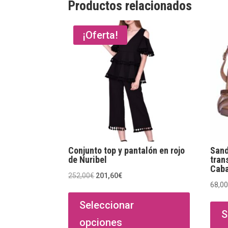
Productos relacionados
¡Oferta!
Conjunto top y pantalón en rojo
Sand
de Nuribel
tran
Caba
El
El
252,00
€
201,60
€
68,0
Este
precio
precio
producto
original
actual
Seleccionar
S
tiene
era:
es:
opciones
múltiples