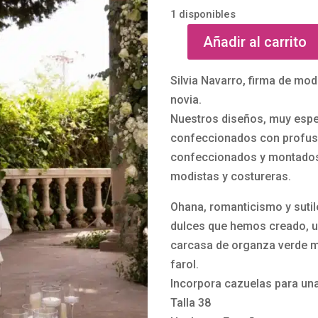
1 disponibles
Añadir al carrito
Vestido
de
Silvia Navarro, firma de mod
tweed
novia.
y
Nuestros diseños, muy espe
organza
confeccionados con profusi
Ohana
confeccionados y montados
de
modistas y costureras.
Silvia
Navarro
Ohana, romanticismo y sutil
cantidad
dulces que hemos creado, u
carcasa de organza verde 
farol.
Incorpora cazuelas para un
Talla 38