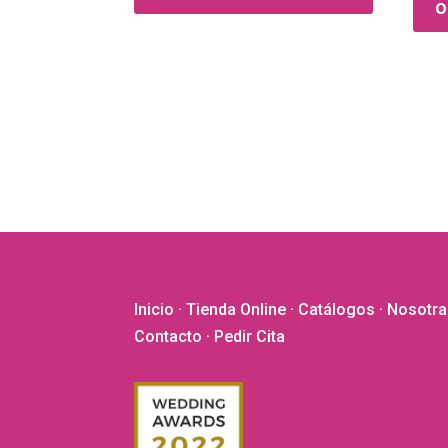
252,00€.
201,60€.
o
variantes.
Las
opciones
se
pueden
elegir
en
la
página
de
producto
Inicio
·
Tienda Online
·
Catálogos
·
Nosotra
Contacto
· Pedir Cita