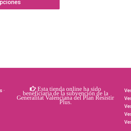
pciones
múltiples
variantes.
Las
opciones
se
pueden
elegir
en
la
página
de
Esta tienda online ha sido
producto
s
·
Ves
beneficiaria de la subvención de la
Generalitat Valenciana del Plan Resistir
Ves
Plus.
Ve
Ve
Ve