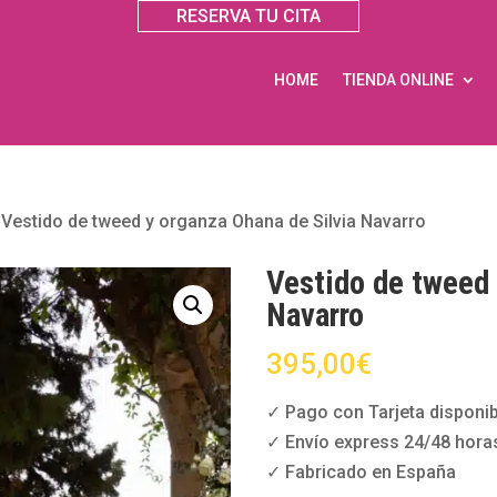
RESERVA TU CITA
HOME
TIENDA ONLINE
»
Vestido de tweed y organza Ohana de Silvia Navarro
Vestido de tweed 
Navarro
395,00
€
✓ Pago con Tarjeta disponib
✓ Envío express 24/48 hora
✓ Fabricado en España