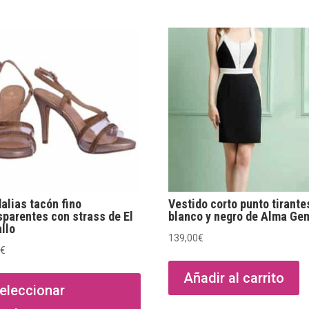
alias tacón fino
Vestido corto punto tirante
sparentes con strass de El
blanco y negro de Alma Ge
llo
139,00
€
0
€
Este
Añadir al carrito
producto
eleccionar
tiene