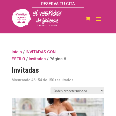
RESERVA TU CITA
Inicio
/
INVITADAS CON
ESTILO
/
Invitadas
/ Página 6
Invitadas
Mostrando 46–54 de 150 resultados