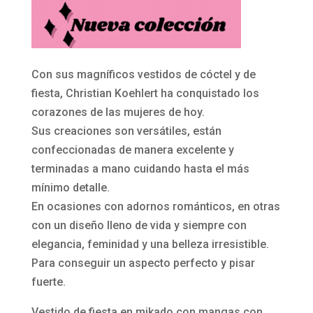
fiesta
en
mikado
con
Con sus magníficos vestidos de cóctel y de
mangas
fiesta, Christian Koehlert ha conquistado los
1008
corazones de las mujeres de hoy.
Rio
Sus creaciones son versátiles, están
Red
confeccionadas de manera excelente y
de
terminadas a mano cuidando hasta el más
Christian
mínimo detalle.
Koehlert
En ocasiones con adornos románticos, en otras
cantidad
con un diseño lleno de vida y siempre con
elegancia, feminidad y una belleza irresistible.
Para conseguir un aspecto perfecto y pisar
fuerte.
Vestido de fiesta en mikado con mangas con