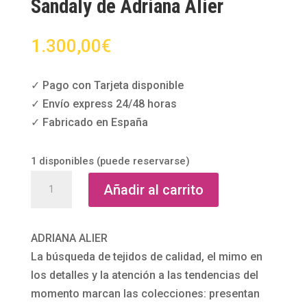
Sandaly de Adriana Alier
1.300,00
€
✓ Pago con Tarjeta disponible
✓ Envío express 24/48 horas
✓ Fabricado en España
1 disponibles (puede reservarse)
Vestido
Añadir al carrito
de
novia
corte
ADRIANA ALIER
sirena
La búsqueda de tejidos de calidad, el mimo en
Sandaly
los detalles y la atención a las tendencias del
de
momento marcan las colecciones: presentan