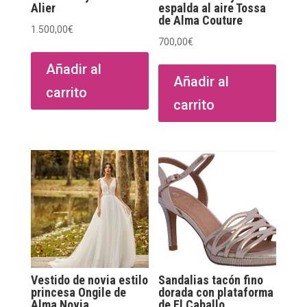
Alier
espalda al aire Tossa
de Alma Couture
1.500,00
€
700,00
€
Añadir al
Añadir al
carrito
carrito
Vestido de novia estilo
Sandalias tacón fino
princesa Ongile de
dorada con plataforma
Alma Novia
de El Caballo