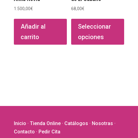
1.500,00
€
68,00
€
Este
produ
Añadir al
Seleccionar
tiene
carrito
opciones
múltip
varian
Las
opcio
se
puede
elegir
en
la
págin
de
Inicio
·
Tienda Online
·
Catálogos
·
Nosotras
·
produ
Contacto
· Pedir Cita