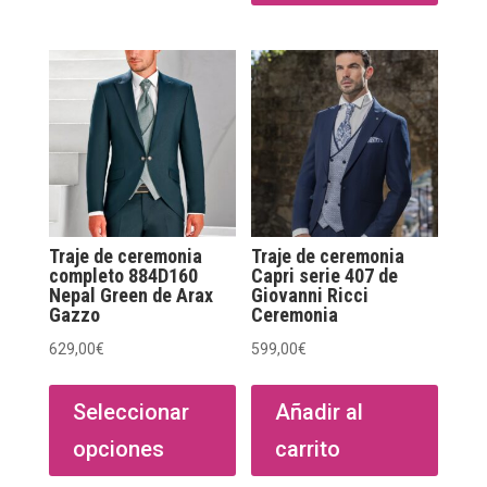
Traje de ceremonia
Traje de ceremonia
completo 884D160
Capri serie 407 de
Nepal Green de Arax
Giovanni Ricci
Gazzo
Ceremonia
629,00
€
599,00
€
Este
producto
Seleccionar
Añadir al
tiene
opciones
carrito
múltiples