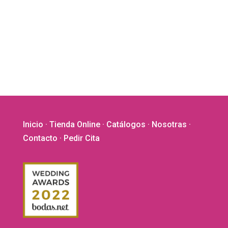
variantes.
Las
opciones
se
pueden
elegir
en
la
página
de
Inicio
·
Tienda Online
·
Catálogos
·
Nosotras
·
producto
Contacto
· Pedir Cita