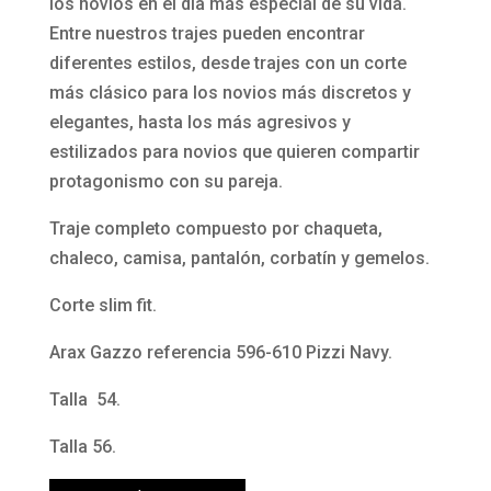
610
los novios en el día más especial de su vida.
Pizzi
Entre nuestros trajes pueden encontrar
Navy
diferentes estilos, desde trajes con un corte
de
más clásico para los novios más discretos y
Arax
elegantes, hasta los más agresivos y
Gazzo
estilizados para novios que quieren compartir
cantidad
protagonismo con su pareja.
Traje completo compuesto por chaqueta,
chaleco, camisa, pantalón, corbatín y gemelos.
Corte slim fit.
Arax Gazzo referencia 596-610 Pizzi Navy.
Talla 54.
Talla 56.