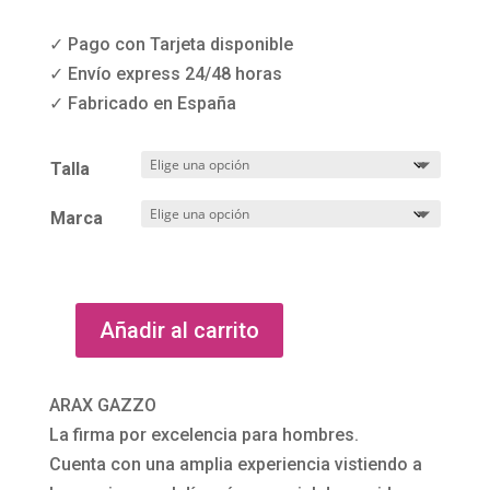
✓ Pago con Tarjeta disponible
✓ Envío express 24/48 horas
✓ Fabricado en España
Talla
Marca
Añadir al carrito
Traje
de
ceremonia
ARAX GAZZO
completo
La firma por excelencia para hombres.
596-
Cuenta con una amplia experiencia vistiendo a