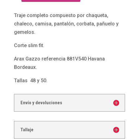
de
ceremonia
Traje completo compuesto por chaqueta,
completo
chaleco, camisa, pantalón, corbata, pañuelo y
Havana
gemelos.
Bordeaux
Corte slim fit.
de
Arax
Arax Gazzo referencia 881V540 Havana
Gazzo
Bordeaux.
cantidad
Tallas 48 y 50.
Envío y devoluciones
Tallaje