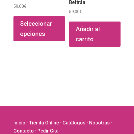
Beltrán
59,00
€
59,00
€
Este
producto
Seleccionar
Añadir al
tiene
opciones
múltiples
carrito
variantes.
Las
opciones
se
pueden
elegir
en
la
página
de
producto
Inicio
·
Tienda Online
·
Catálogos
·
Nosotras
·
Contacto
· Pedir Cita