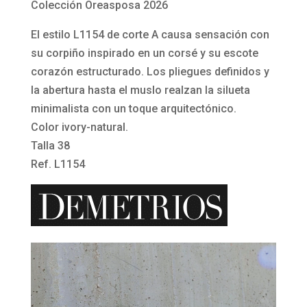
corte
Colección Oreasposa 2026
A
El estilo L1154 de corte A causa sensación con
clásico
su corpiño inspirado en un corsé y su escote
en
corazón estructurado. Los pliegues definidos y
satén
la abertura hasta el muslo realzan la silueta
L1154
minimalista con un toque arquitectónico.
de
Color ivory-natural.
Demetrios
Talla 38
Bridal
Ref. L1154
cantidad
Reproductor
de
vídeo