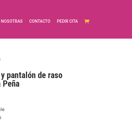
NOSOTRAS
CONTACTO
PEDIR CITA
a
 y pantalón de raso
a Peña
le
s