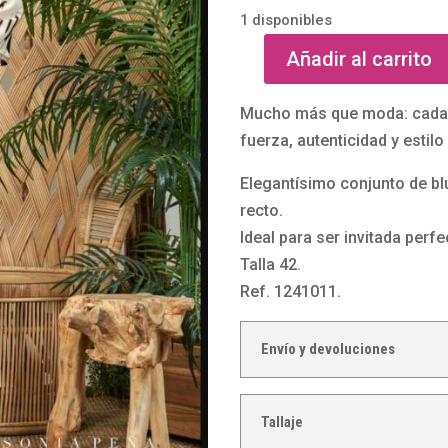
1 disponibles
Añadir al carrito
Conjunto
de
Mucho más que moda: cada pr
blusa
fuerza, autenticidad y estil
y
pantalón
Elegantísimo conjunto de bl
de
recto.
raso
Ideal para ser invitada perfe
1241011
Talla 42.
de
Ref. 1241011.
Sonia
Peña
Envío y devoluciones
cantidad
Tallaje