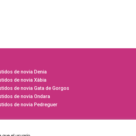
opciones
se
pueden
elegir
en
la
página
de
producto
tidos de novia Denia
tidos de novia Xàbia
stidos de novia Gata de Gorgos
stidos de novia Ondara
stidos de novia Pedreguer
a que el usuario