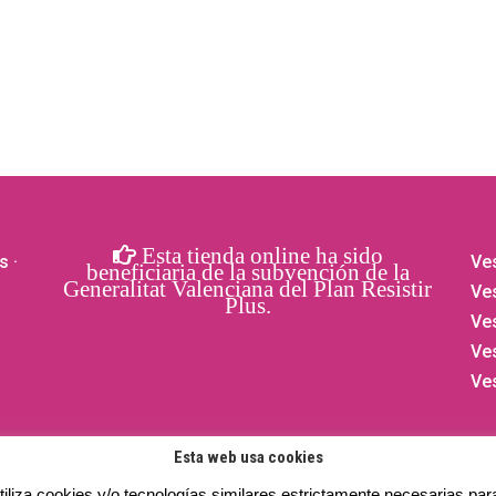
Esta tienda online ha sido
s
·
Ves
beneficiaria de la subvención de la
Generalitat Valenciana del Plan Resistir
Ves
Plus.
Ve
Ve
Ve
Esta web usa cookies
iliza cookies y/o tecnologías similares estrictamente necesarias par