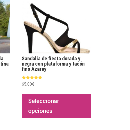
la
Sandalia de fiesta dorada y
tina
negra con plataforma y tacón
fino Azarey
Valorado
65,00
€
con
5.00
Este
de 5
producto
Seleccionar
tiene
opciones
múltiples
variantes.
Las