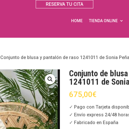
RESERVA TU CITA
HOME
TIENDA ONLINE
»
Conjunto de blusa y pantalón de raso 1241011 de Sonia Peñ
Conjunto de blusa
1241011 de Soni
675,00
€
✓ Pago con Tarjeta disponib
✓ Envío express 24/48 hora
✓ Fabricado en España