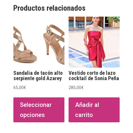
Productos relacionados
Sandalia de tacón alto
Vestido corto de lazo
serpiente gold Azarey
cocktail de Sonia Peña
65,00
€
285,00
€
Este
producto
Seleccionar
Añadir al
tiene
opciones
carrito
múltiples
variantes.