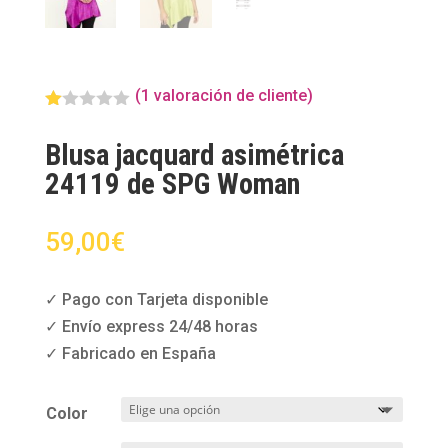
(
1
valoración de cliente)
Va
lor
Blusa jacquard asimétrica
ad
o
24119 de SPG Woman
co
n
1.
00
59,00
€
de
5
en
ba
✓ Pago con Tarjeta disponible
s
✓ Envío express 24/48 horas
e
a
✓ Fabricado en España
va
lor
ac
ió
Color
n
de