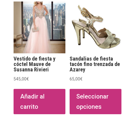
Las
opciones
se
pueden
elegir
en
la
página
Vestido de fiesta y
Sandalias de fiesta
de
cóctel Mauve de
tacón fino trenzada de
Susanna Rivieri
Azarey
producto
545,00
€
65,00
€
Este
produ
Añadir al
Seleccionar
tiene
carrito
opciones
múltip
varian
Las
opcio