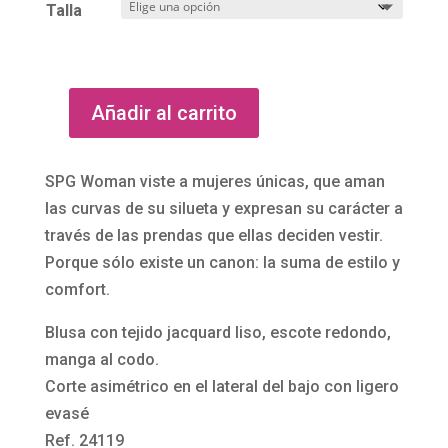
un
Talla
cli
en
te
Añadir al carrito
Blusa
jacquard
asimétrica
SPG Woman viste a mujeres únicas, que aman
24119
las curvas de su silueta y expresan su carácter a
de
través de las prendas que ellas deciden vestir.
SPG
Porque sólo existe un canon: la suma de estilo y
Woman
comfort.
cantidad
Blusa con tejido jacquard liso, escote redondo,
manga al codo.
Corte asimétrico en el lateral del bajo con ligero
evasé
Ref. 24119