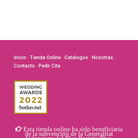
se
puede
elegir
en
la
págin
de
Inicio
·
Tienda Online
·
Catálogos
·
Nosotras
·
produ
Contacto
· Pedir Cita
Esta tienda online ha sido beneficiaria
de la subvención de la Generalitat
Valenciana del Plan Resistir Plus.