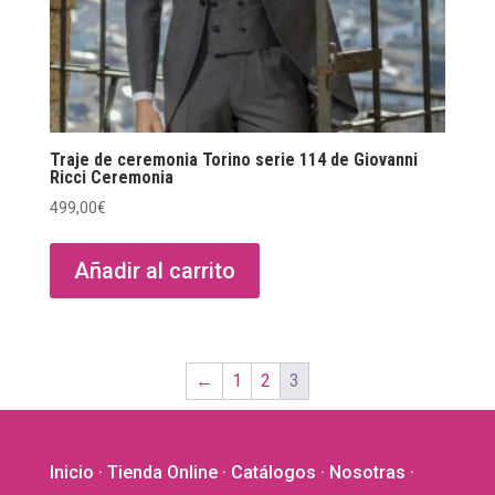
Traje de ceremonia Torino serie 114 de Giovanni
Ricci Ceremonia
499,00
€
Añadir al carrito
←
1
2
3
Inicio
·
Tienda Online
·
Catálogos
·
Nosotras
·