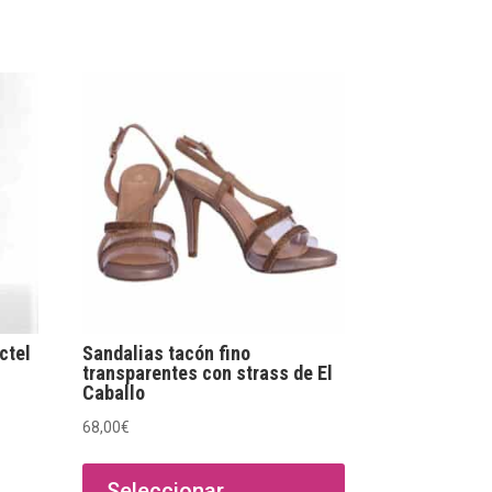
ctel
Sandalias tacón fino
transparentes con strass de El
Caballo
68,00
€
Este
producto
Seleccionar