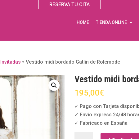
RESERVA TU CITA
HOME
TIENDA ONLINE
»
Invitadas
»
Vestido midi bordado Gatlin de Rolemode
Vestido midi bor
195,00
€
✓ Pago con Tarjeta disponib
✓ Envío express 24/48 hora
✓ Fabricado en España
Vestido