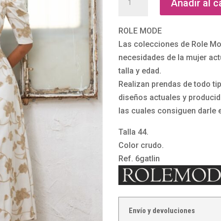
Añadir al c
midi
bordado
ROLE MODE
Gatlin
Las colecciones de Role Mo
de
necesidades de la mujer act
Rolemode
talla y edad.
cantidad
Realizan prendas de todo tipo
diseños actuales y producid
las cuales consiguen darle 
Talla 44.
Color crudo.
Ref. 6gatlin
Envío y devoluciones