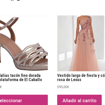
alias tacón fino dorada
Vestido largo de fiesta y có
plataforma de El Caballo
rosa de Lexus
0
€
595,00
€
Este
producto
eleccionar
Añadir al carrito
tiene