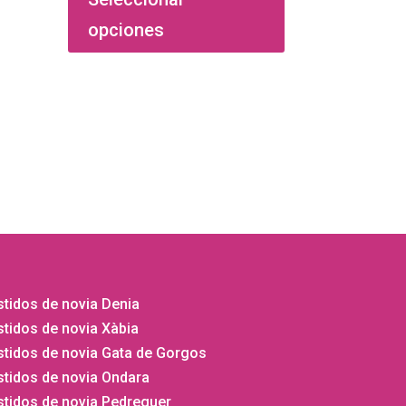
tiene
opciones
múltiples
variantes.
Las
opciones
se
pueden
elegir
en
la
página
de
producto
tidos de novia Denia
tidos de novia Xàbia
stidos de novia Gata de Gorgos
stidos de novia Ondara
stidos de novia Pedreguer