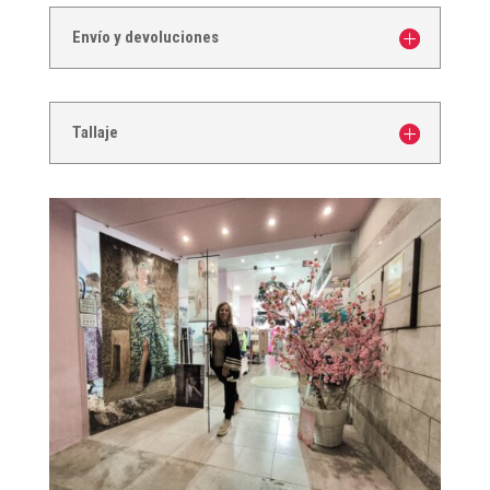
nube
Envío y devoluciones
de
purpurina
azulado
cantidad
Tallaje