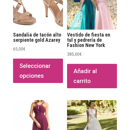
Sandalia de tacón alto
Vestido de fiesta en
serpiente gold Azarey
tul y pedrería de
Fashion New York
65,00
€
385,00
€
Este
producto
Seleccionar
Añadir al
tiene
opciones
múltiples
carrito
variantes.
Las
opciones
se
pueden
elegir