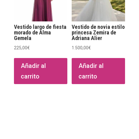
en
la
página
de
Vestido largo de fiesta
Vestido de novia estilo
morado de Alma
princesa Zemira de
producto
Gemela
Adriana Alier
225,00
€
1.500,00
€
Añadir al
Añadir al
carrito
carrito