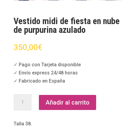
Vestido midi de fiesta en nube
de purpurina azulado
350,00
€
✓ Pago con Tarjeta disponible
✓ Envío express 24/48 horas
✓ Fabricado en España
Vestido
Añadir al carrito
midi
de
fiesta
Talla 38.
en