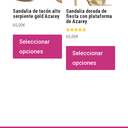
Sandalia de tacón alto
Sandalia dorada de
serpiente gold Azarey
fiesta con plataforma
de Azarey
65,00
€
Este
Valorado
65,00
€
producto
con
Seleccionar
5.00
Este
tiene
de 5
opciones
produ
Seleccionar
múltiples
tiene
variantes.
opciones
múltip
Las
varian
opciones
Las
se
opcio
pueden
se
elegir
puede
en
elegir
la
en
página
la