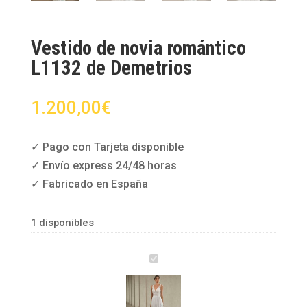
Vestido de novia romántico
L1132 de Demetrios
1.200,00
€
✓ Pago con Tarjeta disponible
✓ Envío express 24/48 horas
✓ Fabricado en España
1 disponibles
V
e
s