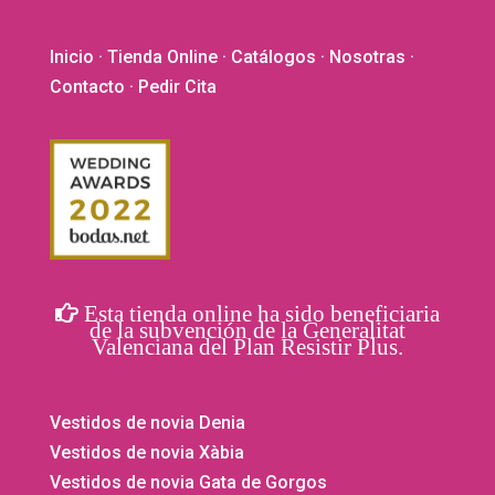
de
págin
producto
de
Inicio
·
Tienda Online
·
Catálogos
·
Nosotras
·
produ
Contacto
· Pedir Cita
Esta tienda online ha sido beneficiaria
de la subvención de la Generalitat
Valenciana del Plan Resistir Plus.
Vestidos de novia Denia
Vestidos de novia Xàbia
Vestidos de novia Gata de Gorgos