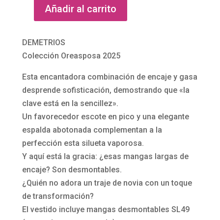
n
i
Añadir al carrito
e
Vestido
t
o
s
de
e
s
t
novia
DEMETRIOS
s
a
romántico
Colección Oreasposa 2025
r
t
L1132
o
Esta encantadora combinación de encaje y gasa
a
de
s
desprende sofisticación, demostrando que «la
c
Demetrios
a
clave está en la sencillez».
ó
cantidad
c
Un favorecedor escote en pico y una elegante
n
h
espalda abotonada complementan a la
c
a
perfección esta silueta vaporosa.
u
m
Y aquí está la gracia: ¿esas mangas largas de
a
p
encaje? Son desmontables.
d
á
¿Quién no adora un traje de novia con un toque
r
n
de transformación?
a
d
El vestido incluye mangas desmontables SL49
d
e