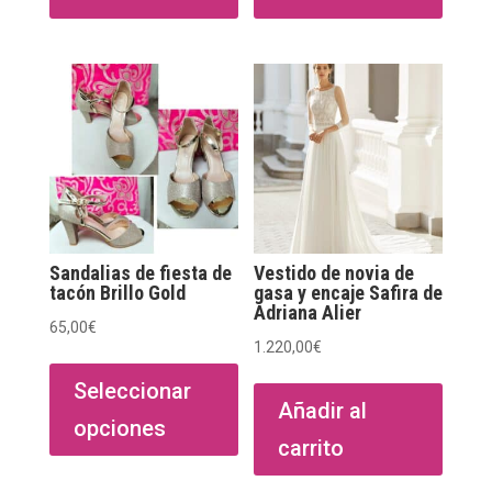
Sandalias de fiesta de
Vestido de novia de
tacón Brillo Gold
gasa y encaje Safira de
Adriana Alier
65,00
€
1.220,00
€
Este
producto
Seleccionar
Añadir al
tiene
opciones
múltiples
carrito
variantes.