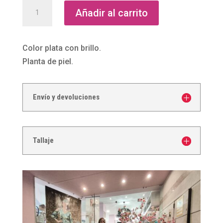
Sandalias
Añadir al carrito
de
fiesta
tacón
Color plata con brillo.
cuadrado
Planta de piel.
Plata
Vintage
Envío y devoluciones
cantidad
Tallaje