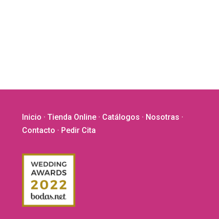
Las
opciones
se
pueden
elegir
en
la
página
de
producto
Inicio
·
Tienda Online
·
Catálogos
·
Nosotras
·
Contacto
· Pedir Cita