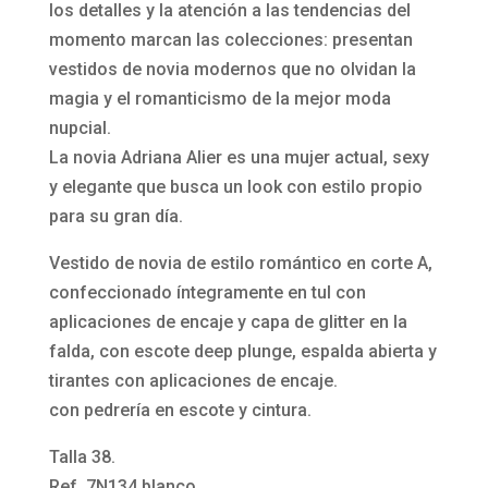
en
los detalles y la atención a las tendencias del
tul
momento marcan las colecciones: presentan
y
vestidos de novia modernos que no olvidan la
glitter
magia y el romanticismo de la mejor moda
7N134
nupcial.
Herme
La novia Adriana Alier es una mujer actual, sexy
de
y elegante que busca un look con estilo propio
Adriana
para su gran día.
Alier
Vestido de novia de estilo romántico en corte A,
cantidad
confeccionado íntegramente en tul con
aplicaciones de encaje y capa de glitter en la
falda, con escote deep plunge, espalda abierta y
tirantes con aplicaciones de encaje.
con pedrería en escote y cintura.
Talla 38.
Ref. 7N134 blanco