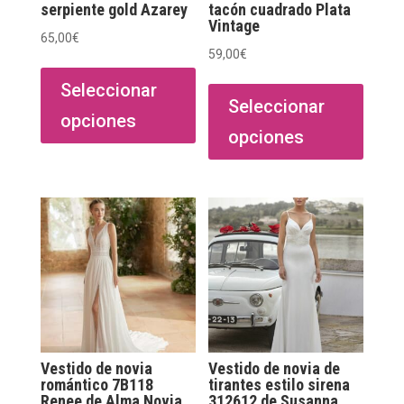
serpiente gold Azarey
tacón cuadrado Plata
Vintage
65,00
€
59,00
€
Este
Este
producto
Seleccionar
produ
Seleccionar
tiene
opciones
tiene
múltiples
opciones
múltip
variantes.
varian
Las
Las
opciones
opcio
se
se
pueden
puede
elegir
elegir
en
en
la
la
página
págin
de
Vestido de novia
Vestido de novia de
de
romántico 7B118
tirantes estilo sirena
producto
Renee de Alma Novia
312612 de Susanna