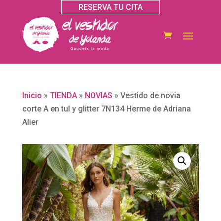
RESERVA TU CITA
Inicio
»
TIENDA
»
NOVIAS
»
Vestido de novia
corte A en tul y glitter 7N134 Herme de Adriana
Alier