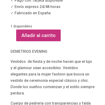
✓ Pago con Tarjeta disponible
✓ Envío express 24/48 horas
✓ Fabricado en España
1 disponibles
Añadir al carrito
Vestido
de
fiesta
DEMETRIOS EVENING
con
Vestidos de fiesta y de noche hacen que el lujo
falda
y el glamour sean accesibles. Vestidos
plisada
elegantes para la mujer fashion que busca un
D369
vestido de ceremonia especial clásico y chic.
de
Donde los sueños comienzan y el estilo siempre
Demetrios
perdura.
Evening
cantidad
Cuerpo de pedrería con transparencias y falda