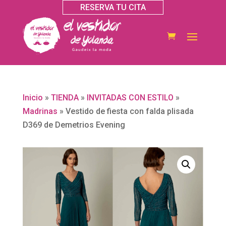
RESERVA TU CITA
Inicio
»
TIENDA
»
INVITADAS CON ESTILO
»
Madrinas
»
Vestido de fiesta con falda plisada
D369 de Demetrios Evening