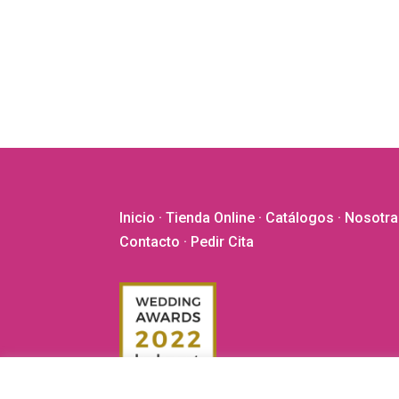
Las
opciones
se
pueden
elegir
en
la
página
de
producto
Inicio
·
Tienda Online
·
Catálogos
·
Nosotra
Contacto
· Pedir Cita