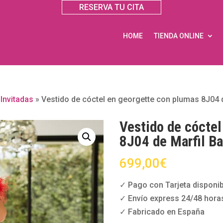
RESERVA TU CITA
HOME
TIENDA ONLINE
»
Invitadas
»
Vestido de cóctel en georgette con plumas 8J04 
Vestido de cóctel
8J04 de Marfil Ba
699,00
€
✓ Pago con Tarjeta disponib
✓ Envío express 24/48 hora
✓ Fabricado en España