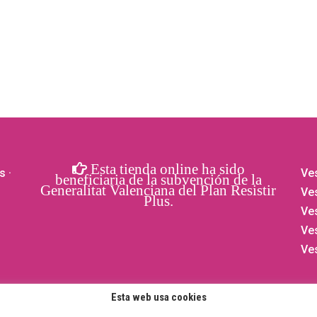
Esta tienda online ha sido
s
·
Ves
beneficiaria de la subvención de la
Generalitat Valenciana del Plan Resistir
Ves
Plus.
Ve
Ve
Ve
Esta web usa cookies