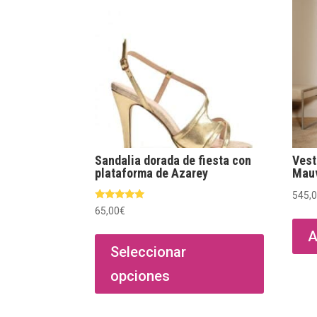
Sandalia dorada de fiesta con
Vest
plataforma de Azarey
Mauv
545,
Valorado
65,00
€
con
5.00
Este
A
de 5
producto
Seleccionar
tiene
opciones
múltiples
variantes.