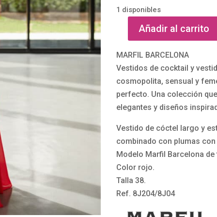
1 disponibles
Añadir al carrito
Vestido
de
MARFIL BARCELONA
cóctel
Vestidos de cocktail y vesti
en
cosmopolita, sensual y femen
georgette
perfecto. Una colección que
con
elegantes y diseños inspira
plumas
8J04
Vestido de cóctel largo y es
de
combinado con plumas con 
Marfil
Modelo Marfil Barcelona de 
Barcelona
Color rojo.
cantidad
Talla 38.
Ref. 8J204/8J04